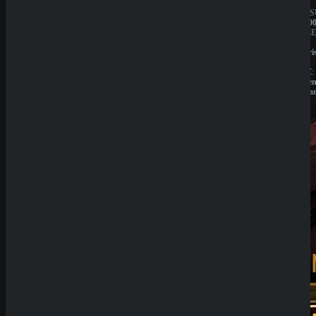
JAHRESUMSATZ:
JAHRES
1.000.000€
1.000.00
BESITZER:
BESITZE
Liernin
Liernin
Enterprises
Enterpri
LTD
LTD
LIZENZ:
LIZENZ:
Komoren
Komore
(Anjouan)
(Anjoua
Neueste
Beiträge
SpinEmpir
e Casino
Review
SpinBetter
Casino
Review
Online
Casino