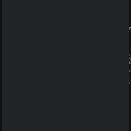
Prestige
SpinE
BESITZER:
JAHRES
Aurevia
10.000.0
IT
BESITZE
Group
GBL
LIZENZ:
Solution
Curacao
N.V.
LIZENZ:
Curacao