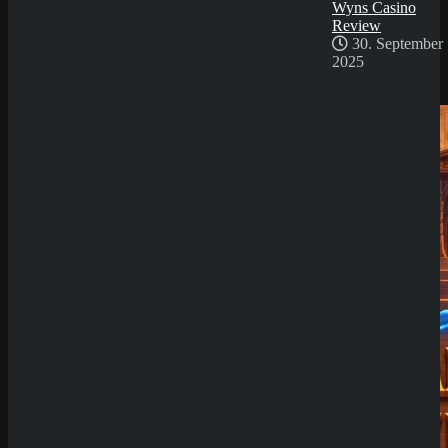
Wyns Casino
Review
30. September
2025
Demo Spiel