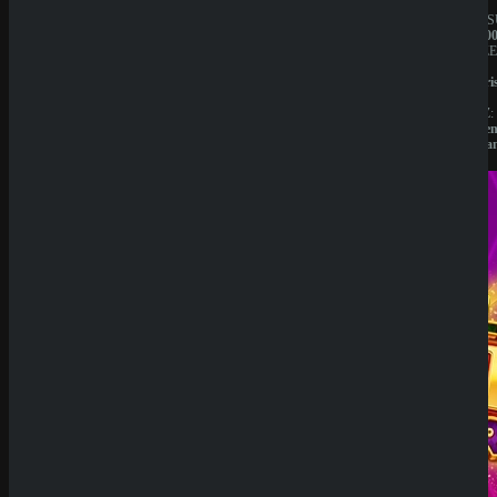
JAHRESUMSATZ:
JAHRES
1.000.000€
1.000.00
BESITZER:
BESITZE
Liernin
Liernin
Enterprises
Enterpri
LTD
LTD
LIZENZ:
LIZENZ:
Komoren
Komore
(Anjouan)
(Anjoua
Neueste
Beiträge
SpinEmpir
e Casino
Review
SpinBetter
Casino
Review
Online
Casino