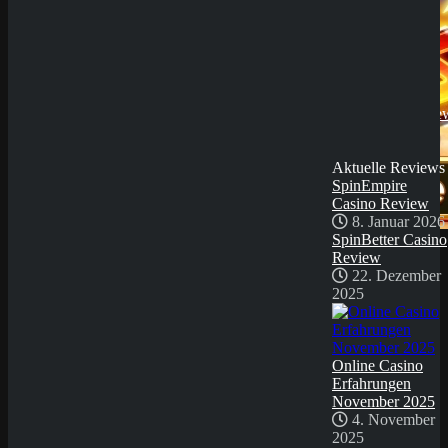
Online Casino
Erfahrungen
November 2025
4. November
2025
Wyns Casino Revie
30. September
2025
Aktuelle Reviews
SpinEmpire
Casino Review
8. Januar 2026
SpinBetter Casino
Demo Spiel
Review
22. Dezember
2025
Online Casino
Erfahrungen
November 2025
4. November
2025