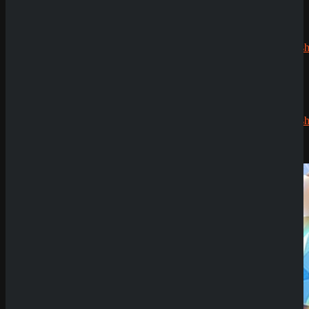
Echtgeldmodus
zu 2.500€
Demoversion
Silizi
zu
Having issues with
Triple Joker Catcher
?
CryptoRush
200% bis
zu 2.500€
Robert99
zu
Submit
CryptoRush
Sicher dir einen 100% Bonus bis 500€ und spiele
200% bis
Triple Joker Catcher
zu 2.500€
Try Our Featured Games
News
SpinEmpire Casino
Review
8. Januar 2026
SpinBetter Casino
Review
22. Dezember
2025