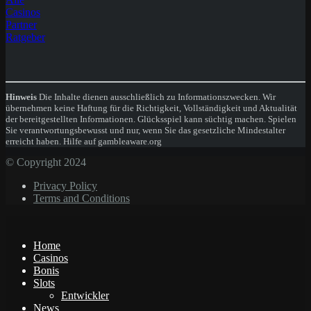
Casinos
Partner
Ratgeber
Hinweis
Die Inhalte dienen ausschließlich zu Informationszwecken. Wir
übernehmen keine Haftung für die Richtigkeit, Vollständigkeit und Aktualität
der bereitgestellten Informationen. Glücksspiel kann süchtig machen. Spielen
Sie verantwortungsbewusst und nur, wenn Sie das gesetzliche Mindestalter
erreicht haben. Hilfe auf gambleaware.org
© Copyright 2024
Privacy Policy
Terms and Conditions
Home
Casinos
Bonis
Slots
Entwickler
News