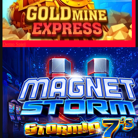
Demo Spiel