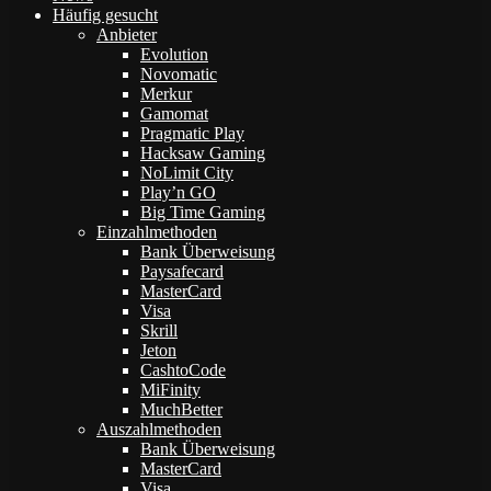
Häufig gesucht
Anbieter
Evolution
Novomatic
Merkur
Gamomat
Pragmatic Play
Hacksaw Gaming
NoLimit City
Play’n GO
Big Time Gaming
Einzahlmethoden
Bank Überweisung
Paysafecard
MasterCard
Visa
Skrill
Jeton
CashtoCode
MiFinity
MuchBetter
Auszahlmethoden
Bank Überweisung
MasterCard
Visa