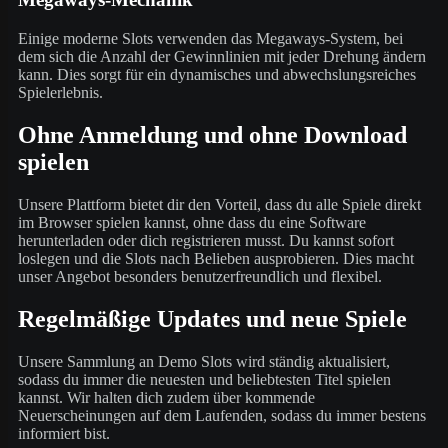
Einige moderne Slots verwenden das Megaways-System, bei
dem sich die Anzahl der Gewinnlinien mit jeder Drehung ändern
kann. Dies sorgt für ein dynamisches und abwechslungsreiches
Spielerlebnis.
Ohne Anmeldung und ohne Download
spielen
Unsere Plattform bietet dir den Vorteil, dass du alle Spiele direkt
im Browser spielen kannst, ohne dass du eine Software
herunterladen oder dich registrieren musst. Du kannst sofort
loslegen und die Slots nach Belieben ausprobieren. Dies macht
unser Angebot besonders benutzerfreundlich und flexibel.
Regelmäßige Updates und neue Spiele
Unsere Sammlung an Demo Slots wird ständig aktualisiert,
sodass du immer die neuesten und beliebtesten Titel spielen
kannst. Wir halten dich zudem über kommende
Neuerscheinungen auf dem Laufenden, sodass du immer bestens
informiert bist.