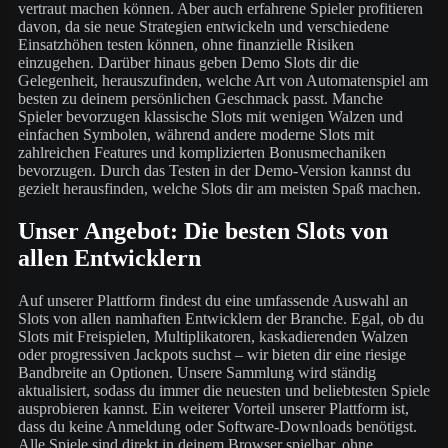
vertraut machen können. Aber auch erfahrene Spieler profitieren
davon, da sie neue Strategien entwickeln und verschiedene
Einsatzhöhen testen können, ohne finanzielle Risiken
einzugehen. Darüber hinaus geben Demo Slots dir die
Gelegenheit, herauszufinden, welche Art von Automatenspiel am
besten zu deinem persönlichen Geschmack passt. Manche
Spieler bevorzugen klassische Slots mit wenigen Walzen und
einfachen Symbolen, während andere moderne Slots mit
zahlreichen Features und komplizierten Bonusmechaniken
bevorzugen. Durch das Testen in der Demo-Version kannst du
gezielt herausfinden, welche Slots dir am meisten Spaß machen.
Unser Angebot: Die besten Slots von
allen Entwicklern
Auf unserer Plattform findest du eine umfassende Auswahl an
Slots von allen namhaften Entwicklern der Branche. Egal, ob du
Slots mit Freispielen, Multiplikatoren, kaskadierenden Walzen
oder progressiven Jackpots suchst – wir bieten dir eine riesige
Bandbreite an Optionen. Unsere Sammlung wird ständig
aktualisiert, sodass du immer die neuesten und beliebtesten Spiele
ausprobieren kannst. Ein weiterer Vorteil unserer Plattform ist,
dass du keine Anmeldung oder Software-Downloads benötigst.
Alle Spiele sind direkt in deinem Browser spielbar, ohne