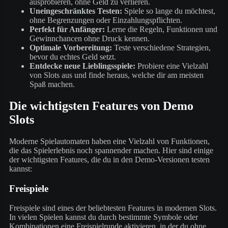
ausprobieren, ohne Geld zu verlieren.
Uneingeschränktes Testen:
Spiele so lange du möchtest,
ohne Begrenzungen oder Einzahlungspflichten.
Perfekt für Anfänger:
Lerne die Regeln, Funktionen und
Gewinnchancen ohne Druck kennen.
Optimale Vorbereitung:
Teste verschiedene Strategien,
bevor du echtes Geld setzt.
Entdecke neue Lieblingsspiele:
Probiere eine Vielzahl
von Slots aus und finde heraus, welche dir am meisten
Spaß machen.
Die wichtigsten Features von Demo
Slots
Moderne Spielautomaten haben eine Vielzahl von Funktionen,
die das Spielerlebnis noch spannender machen. Hier sind einige
der wichtigsten Features, die du in den Demo-Versionen testen
kannst:
Freispiele
Freispiele sind eines der beliebtesten Features in modernen Slots.
In vielen Spielen kannst du durch bestimmte Symbole oder
Kombinationen eine Freispielrunde aktivieren, in der du ohne