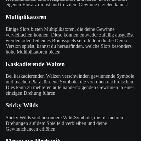
eigenen Einsatz drehst und trotzdem Gewinne erzielen kannst.
Multiplikatoren
Einige Slots bieten Multiplikatoren, die deine Gewinne
vervielfachen können. Diese können entweder zufällig ausgelöst
werden oder Teil eines Bonusspiels sein. Indem du die Demo-
Version spielst, kannst du herausfinden, welche Slots besonders
hohe Multiplikatoren bieten.
Kaskadierende Walzen
Bei kaskadierenden Walzen verschwinden gewinnende Symbole
und machen Platz für neue Symbole, die von oben nachrutschen.
Dies kann zu mehreren aufeinanderfolgenden Gewinnen in einer
einzigen Drehung führen.
Sticky Wilds
Sticky Wilds sind besondere Wild-Symbole, die für mehrere
Drehungen auf dem Spielfeld verbleiben und deine
Gewinnchancen erhöhen.
Megaways-Mechanik