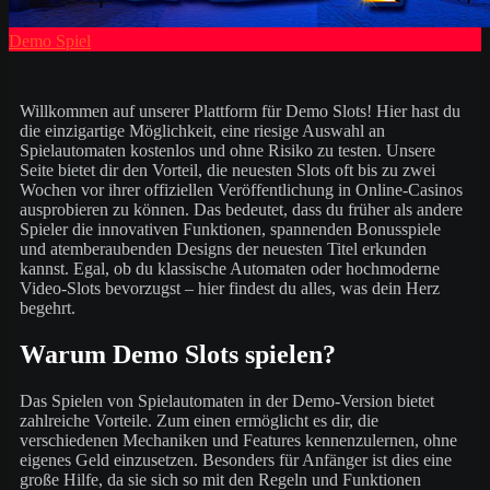
Demo Spiel
Willkommen auf unserer Plattform für Demo Slots! Hier hast du
die einzigartige Möglichkeit, eine riesige Auswahl an
Spielautomaten kostenlos und ohne Risiko zu testen. Unsere
Seite bietet dir den Vorteil, die neuesten Slots oft bis zu zwei
Wochen vor ihrer offiziellen Veröffentlichung in Online-Casinos
ausprobieren zu können. Das bedeutet, dass du früher als andere
Spieler die innovativen Funktionen, spannenden Bonusspiele
und atemberaubenden Designs der neuesten Titel erkunden
kannst. Egal, ob du klassische Automaten oder hochmoderne
Video-Slots bevorzugst – hier findest du alles, was dein Herz
begehrt.
Warum Demo Slots spielen?
Das Spielen von Spielautomaten in der Demo-Version bietet
zahlreiche Vorteile. Zum einen ermöglicht es dir, die
verschiedenen Mechaniken und Features kennenzulernen, ohne
eigenes Geld einzusetzen. Besonders für Anfänger ist dies eine
große Hilfe, da sie sich so mit den Regeln und Funktionen