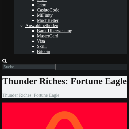
Jeton
CashtoCode
MiFinity
MuchBetter
Auszahlmethoden
Bank Überweisung
MasterCard
Visa
Skrill
Bitcoin
Thunder Riches: Fortune Eagle
Thunder Riches: Fortune Eagle