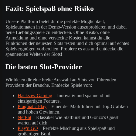
Fazit: Spielspaß ohne Risiko
Unsere Plattform bietet dir die perfekte Möglichkeit,
Spielautomaten in der Demo-Version auszuprobieren und dabei
neue Lieblingsspiele zu entdecken. Ohne Risiko, ohne
Anmeldung und ohne versteckte Kosten kannst du alle
Funktionen der neuesten Slots testen und dich optimal auf echtes
Spielvergnügen vorbereiten. Probiere es aus und entdecke die
spannenden Welten der Slots!
Die besten Slot-Provider
Wir bieten dir eine breite Auswahl an Slots von führenden
Providern der Branche. Entdecke Spiele von:
Hacksaw Gaming
– Innovativ und spannend mit
einzigartigen Features.
Pragmatic Play
– Einer der Marktführer mit Top-Grafiken
und hohen Gewinnen.
NetEnt
– Klassiker wie Starburst und Gonzo's Quest
warten auf dich.
Play'n GO
– Perfekte Mischung aus Spielspaß und
großartigen Boni.