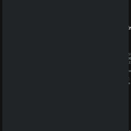
Prestige
SpinE
BESITZER:
JAHRES
Aurevia
10.000.0
IT
BESITZE
Group
GBL
LIZENZ:
Solution
Curacao
N.V.
LIZENZ:
Curacao