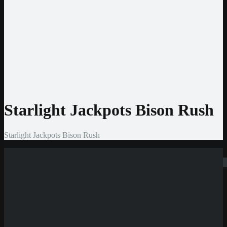
Jeton
CashtoCode
MiFinity
MuchBetter
Auszahlmethoden
Bank Überweisung
MasterCard
Visa
Skrill
Bitcoin
Starlight Jackpots Bison Rush
Starlight Jackpots Bison Rush
Suchen
Neue Casinos