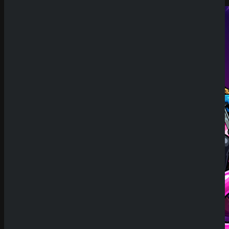
Demo Spiel