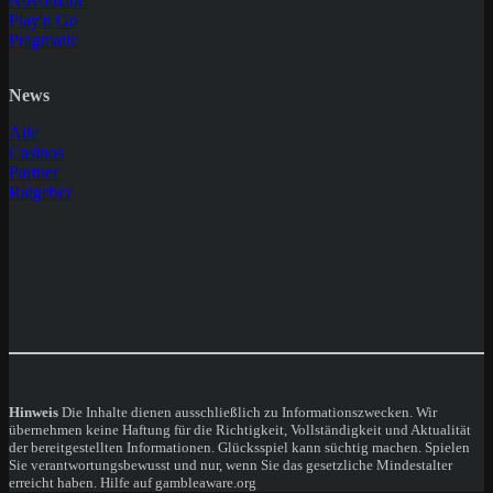
Novomatic
Play'n Go
Pragmatic
News
Alle
Casinos
Partner
Ratgeber
Hinweis
Die Inhalte dienen ausschließlich zu Informationszwecken. Wir
übernehmen keine Haftung für die Richtigkeit, Vollständigkeit und Aktualität
der bereitgestellten Informationen. Glücksspiel kann süchtig machen. Spielen
Sie verantwortungsbewusst und nur, wenn Sie das gesetzliche Mindestalter
erreicht haben. Hilfe auf gambleaware.org