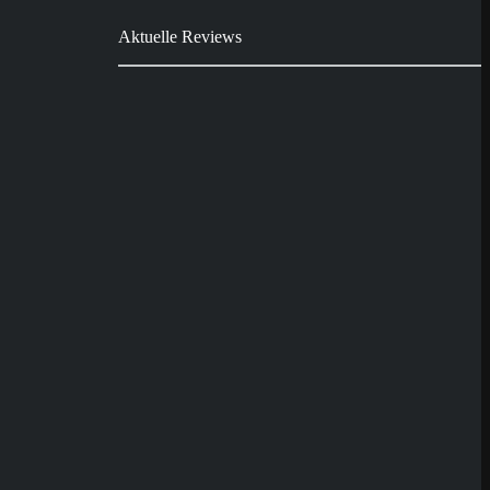
30. September 2025
Aktuelle Reviews