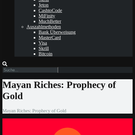
Jeton
CashtoCode
MiFinity
MuchBetter
Auszahlmethoden
Bank Überweisung
MasterCard
Visa
Skrill
Bitcoin
Mayan Riches: Prophecy of
Gold
Mayan Riches: Prophecy of Gold