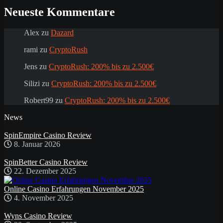
Neueste Kommentare
Alex
zu
Dazard
rami
zu
CryptoRush
Jens
zu
CryptoRush: 200% bis zu 2.500€
Silizi
zu
CryptoRush: 200% bis zu 2.500€
Robert99
zu
CryptoRush: 200% bis zu 2.500€
News
SpinEmpire Casino Review
8. Januar 2026
SpinBetter Casino Review
22. Dezember 2025
Online Casino Erfahrungen November 2025
4. November 2025
Wyns Casino Review