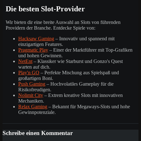
Die besten Slot-Provider
Wir bieten dir eine breite Auswahl an Slots von führenden
Providern der Branche. Entdecke Spiele von:
Hacksaw Gaming
– Innovativ und spannend mit
einzigartigen Features.
Pragmatic Play
– Einer der Marktführer mit Top-Grafiken
und hohen Gewinnen.
NetEnt
– Klassiker wie Starburst und Gonzo's Quest
warten auf dich.
Play'n GO
– Perfekte Mischung aus Spielspaß und
großartigen Boni.
Push Gaming
– Hochvolatiles Gameplay für die
Risikofreudigen.
Nolimit City
– Extrem kreative Slots mit innovativen
Mechaniken.
Relax Gaming
– Bekannt für Megaways-Slots und hohe
Gewinnpotenziale.
Schreibe einen Kommentar