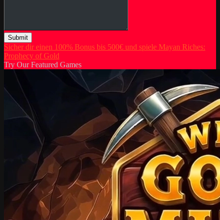
Submit
Sicher dir einen 100% Bonus bis 500€ und spiele Mayan Riches:
Prophecy of Gold
Try Our Featured Games