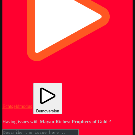
Echtgeldmodus
Demoversion
Having issues with
Mayan Riches: Prophecy of Gold
?