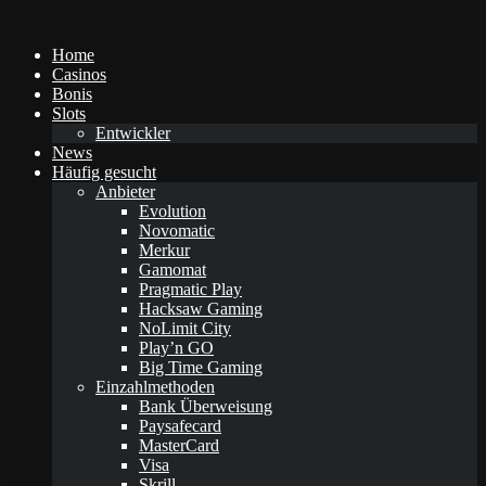
Home
Casinos
Bonis
Slots
Entwickler
News
Häufig gesucht
Anbieter
Evolution
Novomatic
Merkur
Gamomat
Pragmatic Play
Hacksaw Gaming
NoLimit City
Play’n GO
Big Time Gaming
Einzahlmethoden
Bank Überweisung
Paysafecard
MasterCard
Visa
Skrill