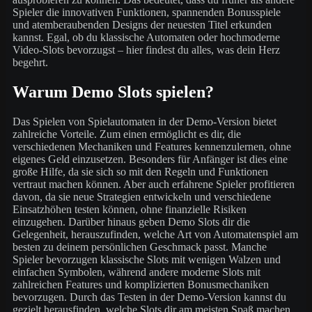
Spieler die innovativen Funktionen, spannenden Bonusspiele
und atemberaubenden Designs der neuesten Titel erkunden
kannst. Egal, ob du klassische Automaten oder hochmoderne
Video-Slots bevorzugst – hier findest du alles, was dein Herz
begehrt.
Warum Demo Slots spielen?
Das Spielen von Spielautomaten in der Demo-Version bietet
zahlreiche Vorteile. Zum einen ermöglicht es dir, die
verschiedenen Mechaniken und Features kennenzulernen, ohne
eigenes Geld einzusetzen. Besonders für Anfänger ist dies eine
große Hilfe, da sie sich so mit den Regeln und Funktionen
vertraut machen können. Aber auch erfahrene Spieler profitieren
davon, da sie neue Strategien entwickeln und verschiedene
Einsatzhöhen testen können, ohne finanzielle Risiken
einzugehen. Darüber hinaus geben Demo Slots dir die
Gelegenheit, herauszufinden, welche Art von Automatenspiel am
besten zu deinem persönlichen Geschmack passt. Manche
Spieler bevorzugen klassische Slots mit wenigen Walzen und
einfachen Symbolen, während andere moderne Slots mit
zahlreichen Features und komplizierten Bonusmechaniken
bevorzugen. Durch das Testen in der Demo-Version kannst du
gezielt herausfinden, welche Slots dir am meisten Spaß machen.