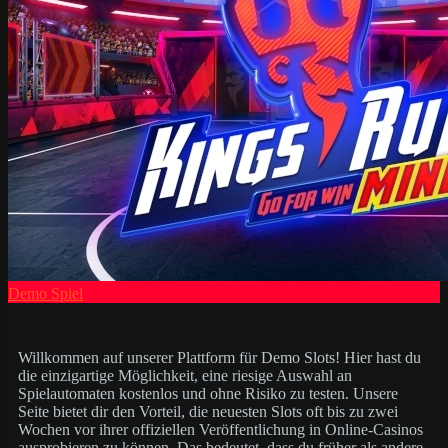
Demo Spiel
Willkommen auf unserer Plattform für Demo Slots! Hier hast du
die einzigartige Möglichkeit, eine riesige Auswahl an
Spielautomaten kostenlos und ohne Risiko zu testen. Unsere
Seite bietet dir den Vorteil, die neuesten Slots oft bis zu zwei
Wochen vor ihrer offiziellen Veröffentlichung in Online-Casinos
ausprobieren zu können. Das bedeutet, dass du früher als andere