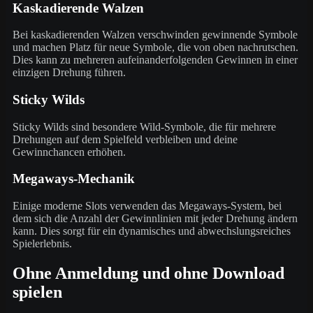
Kaskadierende Walzen
Bei kaskadierenden Walzen verschwinden gewinnende Symbole
und machen Platz für neue Symbole, die von oben nachrutschen.
Dies kann zu mehreren aufeinanderfolgenden Gewinnen in einer
einzigen Drehung führen.
Sticky Wilds
Sticky Wilds sind besondere Wild-Symbole, die für mehrere
Drehungen auf dem Spielfeld verbleiben und deine
Gewinnchancen erhöhen.
Megaways-Mechanik
Einige moderne Slots verwenden das Megaways-System, bei
dem sich die Anzahl der Gewinnlinien mit jeder Drehung ändern
kann. Dies sorgt für ein dynamisches und abwechslungsreiches
Spielerlebnis.
Ohne Anmeldung und ohne Download
spielen