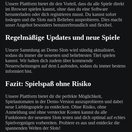
Unsere Plattform bietet dir den Vorteil, dass du alle Spiele direkt
im Browser spielen kannst, ohne dass du eine Software
herunterladen oder dich registrieren musst. Du kannst sofort
loslegen und die Slots nach Belieben ausprobieren. Dies macht
unser Angebot besonders benutzerfreundlich und flexibel.
Regelmäßige Updates und neue Spiele
Unsere Sammlung an Demo Slots wird ständig aktualisiert,
sodass du immer die neuesten und beliebtesten Titel spielen
kannst. Wir halten dich zudem über kommende
Neuerscheinungen auf dem Laufenden, sodass du immer bestens
informiert bist.
Fazit: Spielspaß ohne Risiko
Unsere Plattform bietet dir die perfekte Möglichkeit,
Spielautomaten in der Demo-Version auszuprobieren und dabei
neue Lieblingsspiele zu entdecken. Ohne Risiko, ohne
Anmeldung und ohne versteckte Kosten kannst du alle
Funktionen der neuesten Slots testen und dich optimal auf echtes
Spielvergnügen vorbereiten. Probiere es aus und entdecke die
spannenden Welten der Slots!