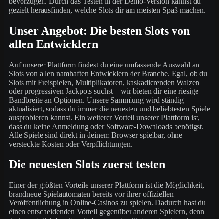
bevorzugen. Durch das Testen in der Demo-Version kannst du
gezielt herausfinden, welche Slots dir am meisten Spaß machen.
Unser Angebot: Die besten Slots von
allen Entwicklern
Auf unserer Plattform findest du eine umfassende Auswahl an
Slots von allen namhaften Entwicklern der Branche. Egal, ob du
Slots mit Freispielen, Multiplikatoren, kaskadierenden Walzen
oder progressiven Jackpots suchst – wir bieten dir eine riesige
Bandbreite an Optionen. Unsere Sammlung wird ständig
aktualisiert, sodass du immer die neuesten und beliebtesten Spiele
ausprobieren kannst. Ein weiterer Vorteil unserer Plattform ist,
dass du keine Anmeldung oder Software-Downloads benötigst.
Alle Spiele sind direkt in deinem Browser spielbar, ohne
versteckte Kosten oder Verpflichtungen.
Die neuesten Slots zuerst testen
Einer der größten Vorteile unserer Plattform ist die Möglichkeit,
brandneue Spielautomaten bereits vor ihrer offiziellen
Veröffentlichung in Online-Casinos zu spielen. Dadurch hast du
einen entscheidenden Vorteil gegenüber anderen Spielern, denn