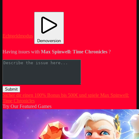
Echtgeldmodus
Demoversion
Having issues with
Max Spinwell: Time Chronicles
?
Submit
Sicher dir einen 100% Bonus bis 500€ und spiele Max Spinwell:
Time Chronicles
Try Our Featured Games