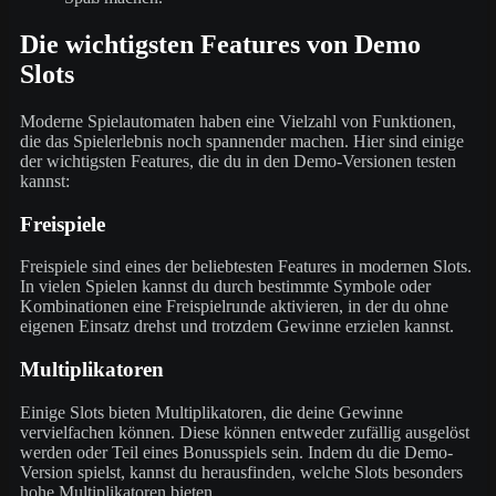
Die wichtigsten Features von Demo
Slots
Moderne Spielautomaten haben eine Vielzahl von Funktionen,
die das Spielerlebnis noch spannender machen. Hier sind einige
der wichtigsten Features, die du in den Demo-Versionen testen
kannst:
Freispiele
Freispiele sind eines der beliebtesten Features in modernen Slots.
In vielen Spielen kannst du durch bestimmte Symbole oder
Kombinationen eine Freispielrunde aktivieren, in der du ohne
eigenen Einsatz drehst und trotzdem Gewinne erzielen kannst.
Multiplikatoren
Einige Slots bieten Multiplikatoren, die deine Gewinne
vervielfachen können. Diese können entweder zufällig ausgelöst
werden oder Teil eines Bonusspiels sein. Indem du die Demo-
Version spielst, kannst du herausfinden, welche Slots besonders
hohe Multiplikatoren bieten.