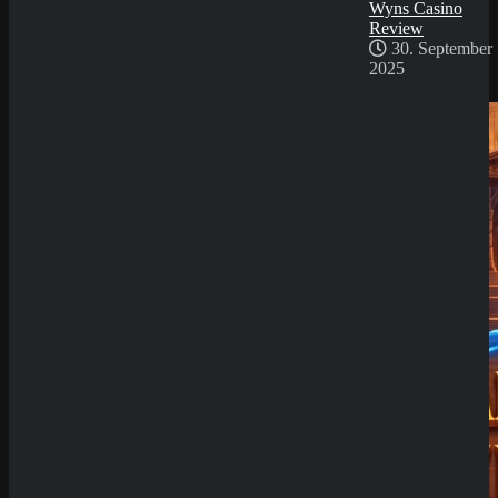
Wyns Casino
Review
30. September
2025
Demo Spiel