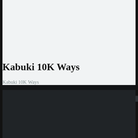
Jeton
CashtoCode
MiFinity
MuchBetter
Auszahlmethoden
Bank Überweisung
MasterCard
Visa
Skrill
Bitcoin
Kabuki 10K Ways
Kabuki 10K Ways
Suchen
Neue Casinos