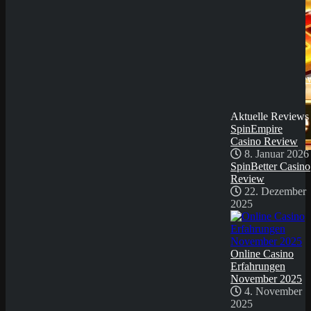
Online Casino
Erfahrungen
November 2025
4. November
2025
Wyns Casino Revie
30. September
2025
Aktuelle Reviews
SpinEmpire
Casino Review
8. Januar 2026
Demo Spiel
SpinBetter Casino
Review
22. Dezember
2025
Online Casino
Erfahrungen
November 2025
4. November
2025