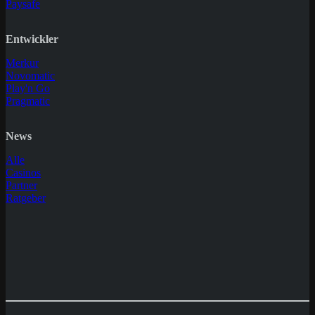
Paysafe
Entwickler
Merkur
Novomatic
Play'n Go
Pragmatic
News
Alle
Casinos
Partner
Ratgeber