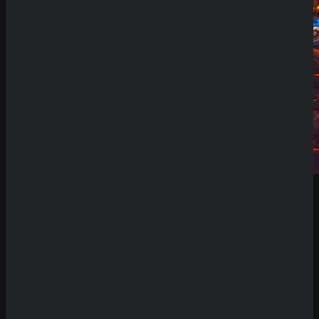
Demo Spiel
Willkommen auf unserer Plattform für Demo
Slots! Hier hast du die einzigartige Möglichkeit,
eine riesige Auswahl an Spielautomaten
kostenlos und ohne Risiko zu testen. Unsere
Seite bietet dir den Vorteil, die neuesten Slots
oft bis zu zwei Wochen vor ihrer offiziellen
Veröffentlichung in Online-Casinos
ausprobieren zu können. Das bedeutet, dass du