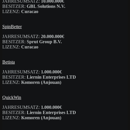
JAHRESUMSATZ:
10.000.000€
BESITZER:
GBL Solutions N.V.
LIZENZ:
Curacao
SpinBetter
JAHRESUMSATZ:
20.000.000€
BESITZER:
Sprut Group B.V.
LIZENZ:
Curacao
Betista
JAHRESUMSATZ:
1.000.000€
BESITZER:
Liernin Enterprises LTD
LIZENZ:
Komoren (Anjouan)
QuickWin
JAHRESUMSATZ:
1.000.000€
BESITZER:
Liernin Enterprises LTD
LIZENZ:
Komoren (Anjouan)