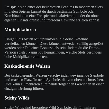
Freispiele sind eines der beliebtesten Features in modernen Slots.
In vielen Spielen kannst du durch bestimmte Symbole oder
Kombinationen eine Freispielrunde aktivieren, in der du ohne
eigenen Einsatz drehst und trotzdem Gewinne erzielen kannst.
Multiplikatoren
Einige Slots bieten Multiplikatoren, die deine Gewinne
vervielfachen können. Diese können entweder zufällig ausgelöst
werden oder Teil eines Bonusspiels sein. Indem du die Demo-
Version spielst, kannst du herausfinden, welche Slots besonders
hohe Multiplikatoren bieten.
Kaskadierende Walzen
Bei kaskadierenden Walzen verschwinden gewinnende Symbole
und machen Platz für neue Symbole, die von oben nachrutschen.
Dies kann zu mehreren aufeinanderfolgenden Gewinnen in einer
einzigen Drehung führen.
Sticky Wilds
Sticky Wilds sind besondere Wild-Symbole, die für mehrere