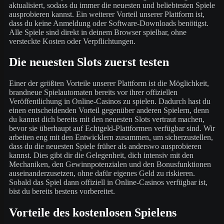
aktualisiert, sodass du immer die neuesten und beliebtesten Spiele
ausprobieren kannst. Ein weiterer Vorteil unserer Plattform ist,
dass du keine Anmeldung oder Software-Downloads benötigst.
Alle Spiele sind direkt in deinem Browser spielbar, ohne
versteckte Kosten oder Verpflichtungen.
Die neuesten Slots zuerst testen
Einer der größten Vorteile unserer Plattform ist die Möglichkeit,
brandneue Spielautomaten bereits vor ihrer offiziellen
Veröffentlichung in Online-Casinos zu spielen. Dadurch hast du
einen entscheidenden Vorteil gegenüber anderen Spielern, denn
du kannst dich bereits mit den neuesten Slots vertraut machen,
bevor sie überhaupt auf Echtgeld-Plattformen verfügbar sind. Wir
arbeiten eng mit den Entwicklern zusammen, um sicherzustellen,
dass du die neuesten Spiele früher als anderswo ausprobieren
kannst. Dies gibt dir die Gelegenheit, dich intensiv mit den
Mechaniken, den Gewinnpotenzialen und den Bonusfunktionen
auseinanderzusetzen, ohne dafür eigenes Geld zu riskieren.
Sobald das Spiel dann offiziell in Online-Casinos verfügbar ist,
bist du bereits bestens vorbereitet.
Vorteile des kostenlosen Spielens