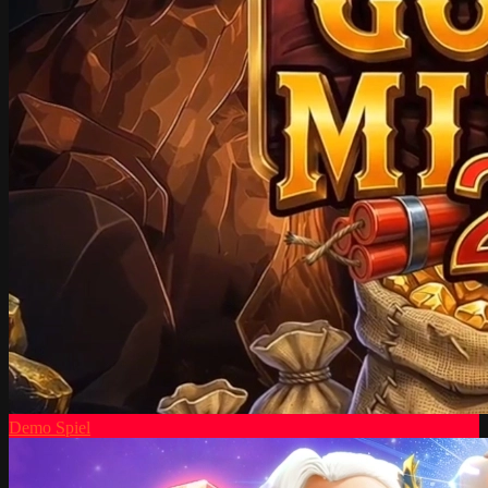
Demo Spiel