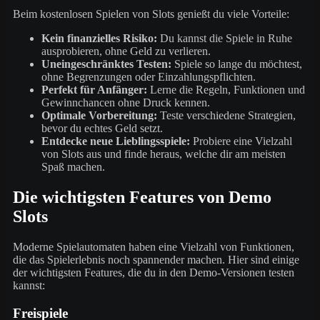
Beim kostenlosen Spielen von Slots genießt du viele Vorteile:
Kein finanzielles Risiko:
Du kannst die Spiele in Ruhe
ausprobieren, ohne Geld zu verlieren.
Uneingeschränktes Testen:
Spiele so lange du möchtest,
ohne Begrenzungen oder Einzahlungspflichten.
Perfekt für Anfänger:
Lerne die Regeln, Funktionen und
Gewinnchancen ohne Druck kennen.
Optimale Vorbereitung:
Teste verschiedene Strategien,
bevor du echtes Geld setzt.
Entdecke neue Lieblingsspiele:
Probiere eine Vielzahl
von Slots aus und finde heraus, welche dir am meisten
Spaß machen.
Die wichtigsten Features von Demo
Slots
Moderne Spielautomaten haben eine Vielzahl von Funktionen,
die das Spielerlebnis noch spannender machen. Hier sind einige
der wichtigsten Features, die du in den Demo-Versionen testen
kannst:
Freispiele