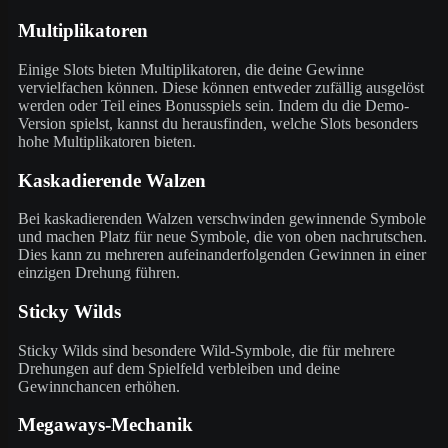
Multiplikatoren
Einige Slots bieten Multiplikatoren, die deine Gewinne
vervielfachen können. Diese können entweder zufällig ausgelöst
werden oder Teil eines Bonusspiels sein. Indem du die Demo-
Version spielst, kannst du herausfinden, welche Slots besonders
hohe Multiplikatoren bieten.
Kaskadierende Walzen
Bei kaskadierenden Walzen verschwinden gewinnende Symbole
und machen Platz für neue Symbole, die von oben nachrutschen.
Dies kann zu mehreren aufeinanderfolgenden Gewinnen in einer
einzigen Drehung führen.
Sticky Wilds
Sticky Wilds sind besondere Wild-Symbole, die für mehrere
Drehungen auf dem Spielfeld verbleiben und deine
Gewinnchancen erhöhen.
Megaways-Mechanik