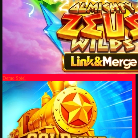
Demo Spiel