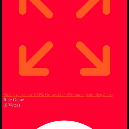
Sicher dir einen 100% Bonus bis 500€ und spiele Illegaliens
Rate Game
(
0
Votes)