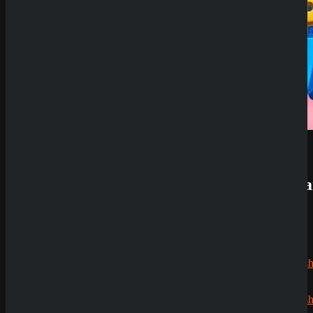
Erfahrung
en
November
2025
Wyns
Casino
Review
QuickWin
Casino
Review
Neueste
Kommenta
Alex
zu
Dazard
rami
zu
CryptoRus
Jens
zu
CryptoRush
200% bis