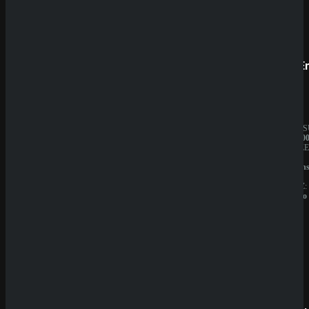
Prestige
SpinE
BESITZER:
JAHRES
Aurevia
10.000.0
IT
BESITZE
Group
GBL
LIZENZ:
Solution
Curacao
N.V.
LIZENZ:
Curacao