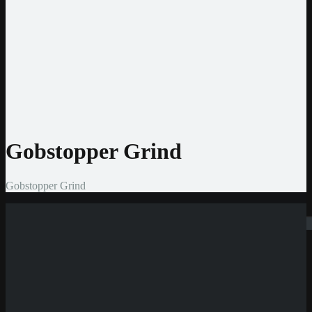
Jeton
CashtoCode
MiFinity
MuchBetter
Auszahlmethoden
Bank Überweisung
MasterCard
Visa
Skrill
Bitcoin
Gobstopper Grind
Gobstopper Grind
Suchen
Neue Casinos