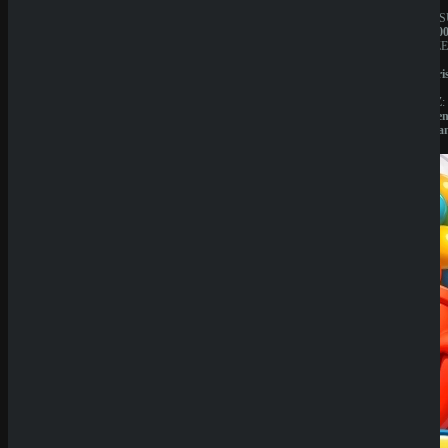
JAHRESUMSATZ:
JAHRES
1.000.000€
1.000.00
BESITZER:
BESITZE
Liernin
Liernin
Enterprises
Enterpri
LTD
LTD
LIZENZ:
LIZENZ:
Komoren
Komore
(Anjouan)
(Anjoua
Neueste
Beiträge
SpinEmpir
e Casino
Review
SpinBetter
Casino
Review
Online
Casino