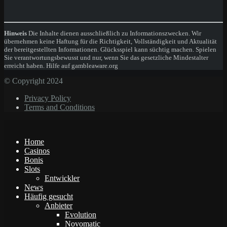
Hinweis
Die Inhalte dienen ausschließlich zu Informationszwecken. Wir
übernehmen keine Haftung für die Richtigkeit, Vollständigkeit und Aktualität
der bereitgestellten Informationen. Glücksspiel kann süchtig machen. Spielen
Sie verantwortungsbewusst und nur, wenn Sie das gesetzliche Mindestalter
erreicht haben. Hilfe auf gambleaware.org
© Copyright 2024
Privacy Policy
Terms and Conditions
Home
Casinos
Bonis
Slots
Entwickler
News
Häufig gesucht
Anbieter
Evolution
Novomatic