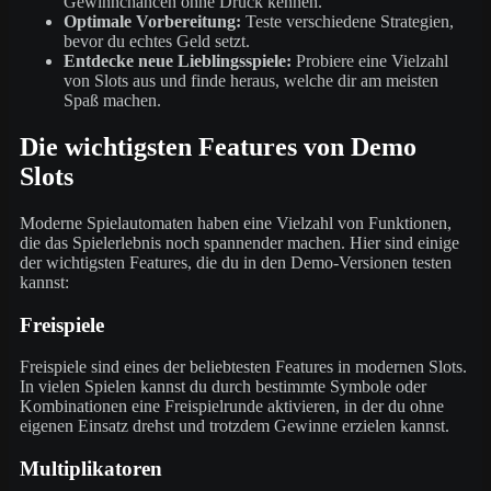
Gewinnchancen ohne Druck kennen.
Optimale Vorbereitung:
Teste verschiedene Strategien,
bevor du echtes Geld setzt.
Entdecke neue Lieblingsspiele:
Probiere eine Vielzahl
von Slots aus und finde heraus, welche dir am meisten
Spaß machen.
Die wichtigsten Features von Demo
Slots
Moderne Spielautomaten haben eine Vielzahl von Funktionen,
die das Spielerlebnis noch spannender machen. Hier sind einige
der wichtigsten Features, die du in den Demo-Versionen testen
kannst:
Freispiele
Freispiele sind eines der beliebtesten Features in modernen Slots.
In vielen Spielen kannst du durch bestimmte Symbole oder
Kombinationen eine Freispielrunde aktivieren, in der du ohne
eigenen Einsatz drehst und trotzdem Gewinne erzielen kannst.
Multiplikatoren