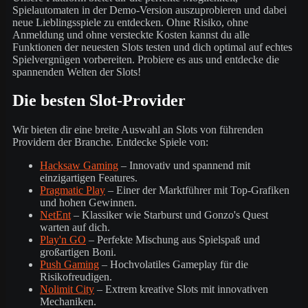
Spielautomaten in der Demo-Version auszuprobieren und dabei
neue Lieblingsspiele zu entdecken. Ohne Risiko, ohne
Anmeldung und ohne versteckte Kosten kannst du alle
Funktionen der neuesten Slots testen und dich optimal auf echtes
Spielvergnügen vorbereiten. Probiere es aus und entdecke die
spannenden Welten der Slots!
Die besten Slot-Provider
Wir bieten dir eine breite Auswahl an Slots von führenden
Providern der Branche. Entdecke Spiele von:
Hacksaw Gaming
– Innovativ und spannend mit
einzigartigen Features.
Pragmatic Play
– Einer der Marktführer mit Top-Grafiken
und hohen Gewinnen.
NetEnt
– Klassiker wie Starburst und Gonzo's Quest
warten auf dich.
Play'n GO
– Perfekte Mischung aus Spielspaß und
großartigen Boni.
Push Gaming
– Hochvolatiles Gameplay für die
Risikofreudigen.
Nolimit City
– Extrem kreative Slots mit innovativen
Mechaniken.