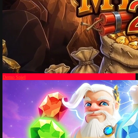
Demo Spiel