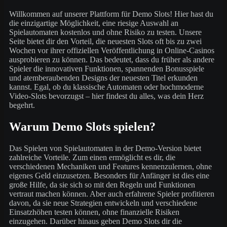
Willkommen auf unserer Plattform für Demo Slots! Hier hast du
die einzigartige Möglichkeit, eine riesige Auswahl an
Spielautomaten kostenlos und ohne Risiko zu testen. Unsere
Seite bietet dir den Vorteil, die neuesten Slots oft bis zu zwei
Wochen vor ihrer offiziellen Veröffentlichung in Online-Casinos
ausprobieren zu können. Das bedeutet, dass du früher als andere
Spieler die innovativen Funktionen, spannenden Bonusspiele
und atemberaubenden Designs der neuesten Titel erkunden
kannst. Egal, ob du klassische Automaten oder hochmoderne
Video-Slots bevorzugst – hier findest du alles, was dein Herz
begehrt.
Warum Demo Slots spielen?
Das Spielen von Spielautomaten in der Demo-Version bietet
zahlreiche Vorteile. Zum einen ermöglicht es dir, die
verschiedenen Mechaniken und Features kennenzulernen, ohne
eigenes Geld einzusetzen. Besonders für Anfänger ist dies eine
große Hilfe, da sie sich so mit den Regeln und Funktionen
vertraut machen können. Aber auch erfahrene Spieler profitieren
davon, da sie neue Strategien entwickeln und verschiedene
Einsatzhöhen testen können, ohne finanzielle Risiken
einzugehen. Darüber hinaus geben Demo Slots dir die