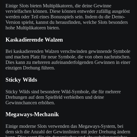
Einige Slots bieten Multiplikatoren, die deine Gewinne
vervielfachen können. Diese können entweder zufällig ausgelöst
werden oder Teil eines Bonusspiels sein. Indem du die Demo-
Version spielst, kannst du herausfinden, welche Slots besonders
hohe Multiplikatoren bieten.
Kaskadierende Walzen
Bei kaskadierenden Walzen verschwinden gewinnende Symbole
und machen Platz für neue Symbole, die von oben nachrutschen.
Dies kann zu mehreren aufeinanderfolgenden Gewinnen in einer
einzigen Drehung führen.
Sticky Wilds
Sticky Wilds sind besondere Wild-Symbole, die für mehrere
Drehungen auf dem Spielfeld verbleiben und deine
Gewinnchancen erhöhen.
Megaways-Mechanik
Einige moderne Slots verwenden das Megaways-System, bei
dem sich die Anzahl der Gewinnlinien mit jeder Drehung ändern