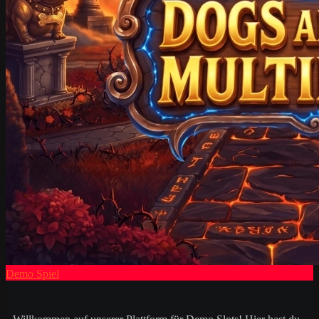
Demo Spiel