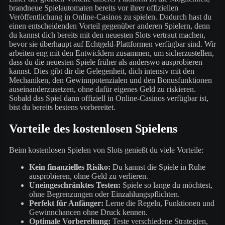
brandneue Spielautomaten bereits vor ihrer offiziellen
Veröffentlichung in Online-Casinos zu spielen. Dadurch hast du
einen entscheidenden Vorteil gegenüber anderen Spielern, denn
du kannst dich bereits mit den neuesten Slots vertraut machen,
bevor sie überhaupt auf Echtgeld-Plattformen verfügbar sind. Wir
arbeiten eng mit den Entwicklern zusammen, um sicherzustellen,
dass du die neuesten Spiele früher als anderswo ausprobieren
kannst. Dies gibt dir die Gelegenheit, dich intensiv mit den
Mechaniken, den Gewinnpotenzialen und den Bonusfunktionen
auseinanderzusetzen, ohne dafür eigenes Geld zu riskieren.
Sobald das Spiel dann offiziell in Online-Casinos verfügbar ist,
bist du bereits bestens vorbereitet.
Vorteile des kostenlosen Spielens
Beim kostenlosen Spielen von Slots genießt du viele Vorteile:
Kein finanzielles Risiko:
Du kannst die Spiele in Ruhe
ausprobieren, ohne Geld zu verlieren.
Uneingeschränktes Testen:
Spiele so lange du möchtest,
ohne Begrenzungen oder Einzahlungspflichten.
Perfekt für Anfänger:
Lerne die Regeln, Funktionen und
Gewinnchancen ohne Druck kennen.
Optimale Vorbereitung:
Teste verschiedene Strategien,