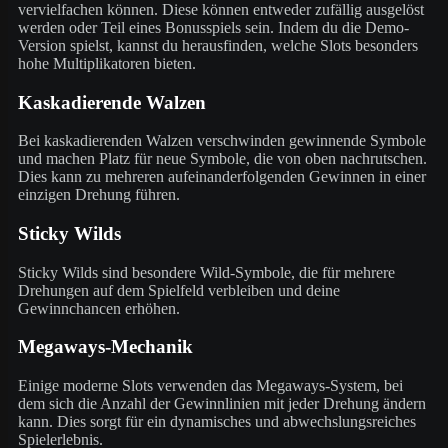
vervielfachen können. Diese können entweder zufällig ausgelöst
werden oder Teil eines Bonusspiels sein. Indem du die Demo-
Version spielst, kannst du herausfinden, welche Slots besonders
hohe Multiplikatoren bieten.
Kaskadierende Walzen
Bei kaskadierenden Walzen verschwinden gewinnende Symbole
und machen Platz für neue Symbole, die von oben nachrutschen.
Dies kann zu mehreren aufeinanderfolgenden Gewinnen in einer
einzigen Drehung führen.
Sticky Wilds
Sticky Wilds sind besondere Wild-Symbole, die für mehrere
Drehungen auf dem Spielfeld verbleiben und deine
Gewinnchancen erhöhen.
Megaways-Mechanik
Einige moderne Slots verwenden das Megaways-System, bei
dem sich die Anzahl der Gewinnlinien mit jeder Drehung ändern
kann. Dies sorgt für ein dynamisches und abwechslungsreiches
Spielerlebnis.