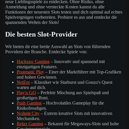
neue Lieblingsspiele zu entdecken. Ohne Risiko, ohne
Anmeldung und ohne versteckte Kosten kannst du alle
Funktionen der neuesten Slots testen und dich optimal auf echtes
Spielvergnügen vorbereiten. Probiere es aus und entdecke die
spannenden Welten der Slots!
Die besten Slot-Provider
Wir bieten dir eine breite Auswahl an Slots von führenden
Providern der Branche. Entdecke Spiele von:
Hacksaw Gaming
– Innovativ und spannend mit
einzigartigen Features.
Pragmatic Play
– Einer der Marktführer mit Top-Grafiken
und hohen Gewinnen.
NetEnt
– Klassiker wie Starburst und Gonzo's Quest
warten auf dich.
Play'n GO
– Perfekte Mischung aus Spielspaß und
großartigen Boni.
Push Gaming
– Hochvolatiles Gameplay für die
Risikofreudigen.
Nolimit City
– Extrem kreative Slots mit innovativen
Mechaniken.
Relax Gaming
– Bekannt für Megaways-Slots und hohe
Gewinnpotenziale.