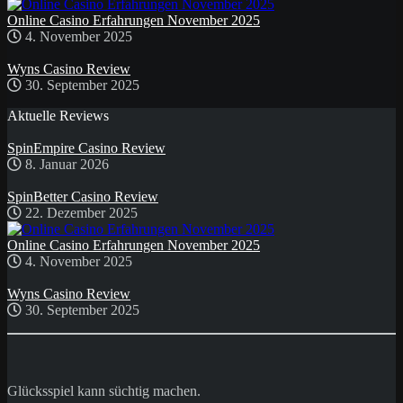
Online Casino Erfahrungen November 2025
4. November 2025
Wyns Casino Review
30. September 2025
Aktuelle Reviews
SpinEmpire Casino Review
8. Januar 2026
SpinBetter Casino Review
22. Dezember 2025
Online Casino Erfahrungen November 2025
4. November 2025
Wyns Casino Review
30. September 2025
Glücksspiel kann süchtig machen.