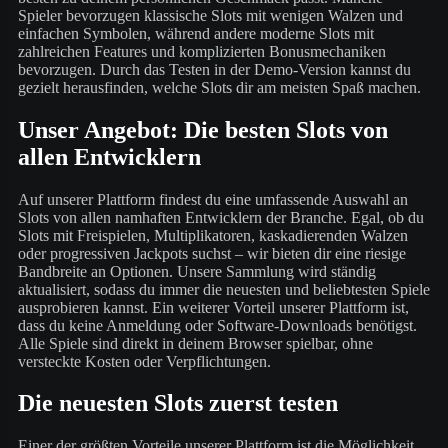
Spieler bevorzugen klassische Slots mit wenigen Walzen und
einfachen Symbolen, während andere moderne Slots mit
zahlreichen Features und komplizierten Bonusmechaniken
bevorzugen. Durch das Testen in der Demo-Version kannst du
gezielt herausfinden, welche Slots dir am meisten Spaß machen.
Unser Angebot: Die besten Slots von
allen Entwicklern
Auf unserer Plattform findest du eine umfassende Auswahl an
Slots von allen namhaften Entwicklern der Branche. Egal, ob du
Slots mit Freispielen, Multiplikatoren, kaskadierenden Walzen
oder progressiven Jackpots suchst – wir bieten dir eine riesige
Bandbreite an Optionen. Unsere Sammlung wird ständig
aktualisiert, sodass du immer die neuesten und beliebtesten Spiele
ausprobieren kannst. Ein weiterer Vorteil unserer Plattform ist,
dass du keine Anmeldung oder Software-Downloads benötigst.
Alle Spiele sind direkt in deinem Browser spielbar, ohne
versteckte Kosten oder Verpflichtungen.
Die neuesten Slots zuerst testen
Einer der größten Vorteile unserer Plattform ist die Möglichkeit,