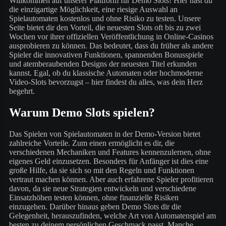
Willkommen auf unserer Plattform für Demo Slots! Hier hast du
die einzigartige Möglichkeit, eine riesige Auswahl an
Spielautomaten kostenlos und ohne Risiko zu testen. Unsere
Seite bietet dir den Vorteil, die neuesten Slots oft bis zu zwei
Wochen vor ihrer offiziellen Veröffentlichung in Online-Casinos
ausprobieren zu können. Das bedeutet, dass du früher als andere
Spieler die innovativen Funktionen, spannenden Bonusspiele
und atemberaubenden Designs der neuesten Titel erkunden
kannst. Egal, ob du klassische Automaten oder hochmoderne
Video-Slots bevorzugst – hier findest du alles, was dein Herz
begehrt.
Warum Demo Slots spielen?
Das Spielen von Spielautomaten in der Demo-Version bietet
zahlreiche Vorteile. Zum einen ermöglicht es dir, die
verschiedenen Mechaniken und Features kennenzulernen, ohne
eigenes Geld einzusetzen. Besonders für Anfänger ist dies eine
große Hilfe, da sie sich so mit den Regeln und Funktionen
vertraut machen können. Aber auch erfahrene Spieler profitieren
davon, da sie neue Strategien entwickeln und verschiedene
Einsatzhöhen testen können, ohne finanzielle Risiken
einzugehen. Darüber hinaus geben Demo Slots dir die
Gelegenheit, herauszufinden, welche Art von Automatenspiel am
besten zu deinem persönlichen Geschmack passt. Manche