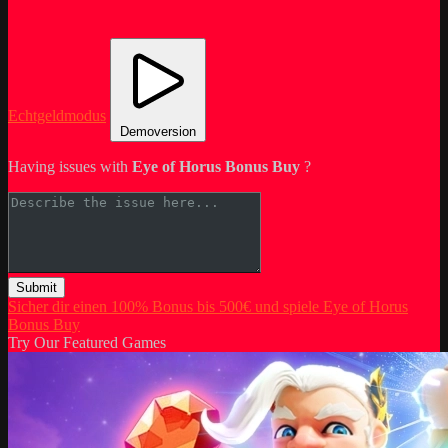
Echtgeldmodus
Demoversion
Having issues with
Eye of Horus Bonus Buy
?
Submit
Sicher dir einen 100% Bonus bis 500€ und spiele Eye of Horus
Bonus Buy
Try Our Featured Games