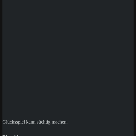
Save my name, email, and website in this
browser for the next time I comment.
Glücksspiel kann süchtig machen.