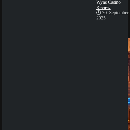
Wyns Casino
Review
30. September
2025
Demo Spiel