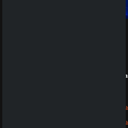
Erfahrung
en
November
2025
Wyns
Casino
Review
QuickWin
Casino
Review
Neueste
Kommenta
Alex
zu
Dazard
rami
zu
CryptoRus
Jens
zu
CryptoRush
200% bis