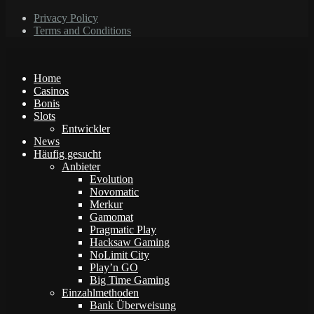
Privacy Policy
Terms and Conditions
Home
Casinos
Bonis
Slots
Entwickler
News
Häufig gesucht
Anbieter
Evolution
Novomatic
Merkur
Gamomat
Pragmatic Play
Hacksaw Gaming
NoLimit City
Play’n GO
Big Time Gaming
Einzahlmethoden
Bank Überweisung