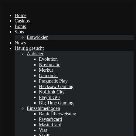
Home
Casinos
Bonis
Slots
Entwickler
News
Häufig gesucht
Anbieter
Evolution
Novomatic
Merkur
Gamomat
Pragmatic Play
Hacksaw Gaming
NoLimit City
Play’n GO
Big Time Gaming
Einzahlmethoden
Bank Überweisung
Paysafecard
MasterCard
Visa
Skrill