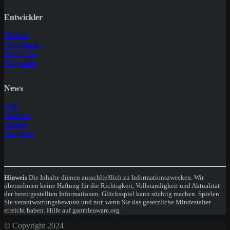
Entwickler
Merkur
Novomatic
Play'n Go
Pragmatic
News
Alle
Casinos
Partner
Ratgeber
Hinweis
Die Inhalte dienen ausschließlich zu Informationszwecken. Wir
übernehmen keine Haftung für die Richtigkeit, Vollständigkeit und Aktualität
der bereitgestellten Informationen. Glücksspiel kann süchtig machen. Spielen
Sie verantwortungsbewusst und nur, wenn Sie das gesetzliche Mindestalter
erreicht haben. Hilfe auf gambleaware.org
© Copyright 2024