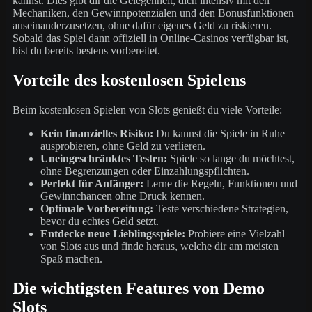
kannst. Dies gibt dir die Gelegenheit, dich intensiv mit den
Mechaniken, den Gewinnpotenzialen und den Bonusfunktionen
auseinanderzusetzen, ohne dafür eigenes Geld zu riskieren.
Sobald das Spiel dann offiziell in Online-Casinos verfügbar ist,
bist du bereits bestens vorbereitet.
Vorteile des kostenlosen Spielens
Beim kostenlosen Spielen von Slots genießt du viele Vorteile:
Kein finanzielles Risiko:
Du kannst die Spiele in Ruhe
ausprobieren, ohne Geld zu verlieren.
Uneingeschränktes Testen:
Spiele so lange du möchtest,
ohne Begrenzungen oder Einzahlungspflichten.
Perfekt für Anfänger:
Lerne die Regeln, Funktionen und
Gewinnchancen ohne Druck kennen.
Optimale Vorbereitung:
Teste verschiedene Strategien,
bevor du echtes Geld setzt.
Entdecke neue Lieblingsspiele:
Probiere eine Vielzahl
von Slots aus und finde heraus, welche dir am meisten
Spaß machen.
Die wichtigsten Features von Demo
Slots