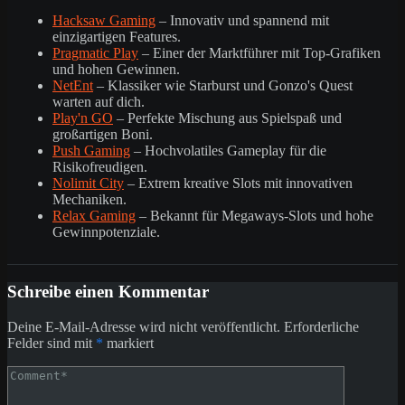
Hacksaw Gaming
– Innovativ und spannend mit
einzigartigen Features.
Pragmatic Play
– Einer der Marktführer mit Top-Grafiken
und hohen Gewinnen.
NetEnt
– Klassiker wie Starburst und Gonzo's Quest
warten auf dich.
Play'n GO
– Perfekte Mischung aus Spielspaß und
großartigen Boni.
Push Gaming
– Hochvolatiles Gameplay für die
Risikofreudigen.
Nolimit City
– Extrem kreative Slots mit innovativen
Mechaniken.
Relax Gaming
– Bekannt für Megaways-Slots und hohe
Gewinnpotenziale.
Schreibe einen Kommentar
Deine E-Mail-Adresse wird nicht veröffentlicht.
Erforderliche
Felder sind mit
*
markiert