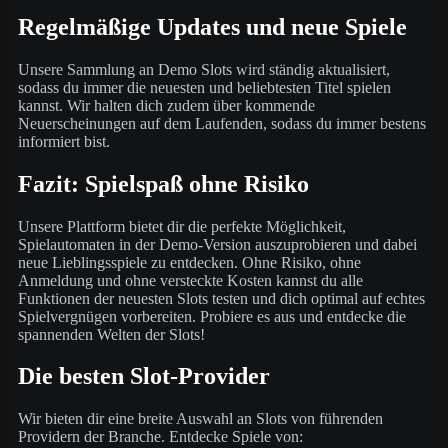
Regelmäßige Updates und neue Spiele
Unsere Sammlung an Demo Slots wird ständig aktualisiert,
sodass du immer die neuesten und beliebtesten Titel spielen
kannst. Wir halten dich zudem über kommende
Neuerscheinungen auf dem Laufenden, sodass du immer bestens
informiert bist.
Fazit: Spielspaß ohne Risiko
Unsere Plattform bietet dir die perfekte Möglichkeit,
Spielautomaten in der Demo-Version auszuprobieren und dabei
neue Lieblingsspiele zu entdecken. Ohne Risiko, ohne
Anmeldung und ohne versteckte Kosten kannst du alle
Funktionen der neuesten Slots testen und dich optimal auf echtes
Spielvergnügen vorbereiten. Probiere es aus und entdecke die
spannenden Welten der Slots!
Die besten Slot-Provider
Wir bieten dir eine breite Auswahl an Slots von führenden
Providern der Branche. Entdecke Spiele von: