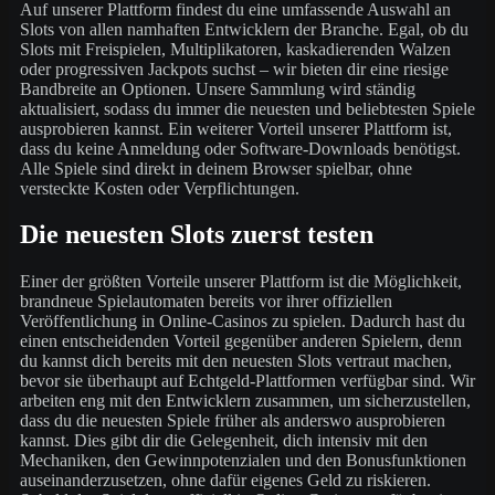
Auf unserer Plattform findest du eine umfassende Auswahl an
Slots von allen namhaften Entwicklern der Branche. Egal, ob du
Slots mit Freispielen, Multiplikatoren, kaskadierenden Walzen
oder progressiven Jackpots suchst – wir bieten dir eine riesige
Bandbreite an Optionen. Unsere Sammlung wird ständig
aktualisiert, sodass du immer die neuesten und beliebtesten Spiele
ausprobieren kannst. Ein weiterer Vorteil unserer Plattform ist,
dass du keine Anmeldung oder Software-Downloads benötigst.
Alle Spiele sind direkt in deinem Browser spielbar, ohne
versteckte Kosten oder Verpflichtungen.
Die neuesten Slots zuerst testen
Einer der größten Vorteile unserer Plattform ist die Möglichkeit,
brandneue Spielautomaten bereits vor ihrer offiziellen
Veröffentlichung in Online-Casinos zu spielen. Dadurch hast du
einen entscheidenden Vorteil gegenüber anderen Spielern, denn
du kannst dich bereits mit den neuesten Slots vertraut machen,
bevor sie überhaupt auf Echtgeld-Plattformen verfügbar sind. Wir
arbeiten eng mit den Entwicklern zusammen, um sicherzustellen,
dass du die neuesten Spiele früher als anderswo ausprobieren
kannst. Dies gibt dir die Gelegenheit, dich intensiv mit den
Mechaniken, den Gewinnpotenzialen und den Bonusfunktionen
auseinanderzusetzen, ohne dafür eigenes Geld zu riskieren.