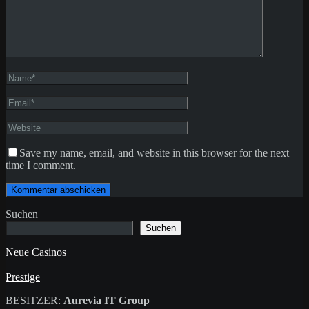
Save my name, email, and website in this browser for the next
time I comment.
Suchen
Suchen
Neue Casinos
Prestige
BESITZER:
Aurevia IT Group