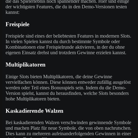
die das Spielerlebnis noch spannender machen. Hier sind einige
der wichtigsten Features, die du in den Demo-Versionen testen
kannst:
Freispiele
Freispiele sind eines der beliebtesten Features in modernen Slots.
In vielen Spielen kannst du durch bestimmte Symbole oder
Kombinationen eine Freispielrunde aktivieren, in der du ohne
eigenen Einsatz drehst und trotzdem Gewinne erzielen kannst.
Multiplikatoren
Einige Slots bieten Multiplikatoren, die deine Gewinne
vervielfachen können. Diese können entweder zufällig ausgelöst
werden oder Teil eines Bonusspiels sein. Indem du die Demo-
Version spielst, kannst du herausfinden, welche Slots besonders
hohe Multiplikatoren bieten.
Kaskadierende Walzen
Bei kaskadierenden Walzen verschwinden gewinnende Symbole
und machen Platz für neue Symbole, die von oben nachrutschen.
Dies kann zu mehreren aufeinanderfolgenden Gewinnen in einer