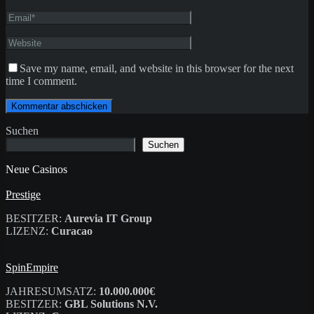
Save my name, email, and website in this browser for the next
time I comment.
Suchen
Suchen
Neue Casinos
Prestige
BESITZER:
Aurevia IT Group
LIZENZ:
Curacao
SpinEmpire
JAHRESUMSATZ:
10.000.000€
BESITZER:
GBL Solutions N.V.