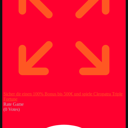
Sicher dir einen 100% Bonus bis 500€ und spiele Cleopatra Triple
Fortune
Rate Game
(
0
Votes)