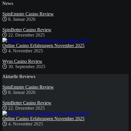
News
SpinEmpire Casino Review
8. Januar 2026
SpinBetter Casino Review
22. Dezember 2025
Online Casino Erfahrungen November 2025
4. November 2025
Wyns Casino Review
30. September 2025
Aktuelle Reviews
SpinEmpire Casino Review
8. Januar 2026
SpinBetter Casino Review
22. Dezember 2025
Online Casino Erfahrungen November 2025
4. November 2025