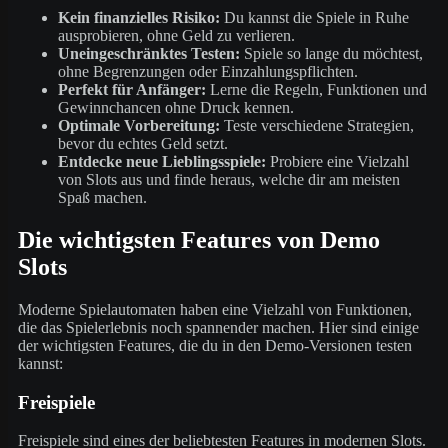
Kein finanzielles Risiko:
Du kannst die Spiele in Ruhe
ausprobieren, ohne Geld zu verlieren.
Uneingeschränktes Testen:
Spiele so lange du möchtest,
ohne Begrenzungen oder Einzahlungspflichten.
Perfekt für Anfänger:
Lerne die Regeln, Funktionen und
Gewinnchancen ohne Druck kennen.
Optimale Vorbereitung:
Teste verschiedene Strategien,
bevor du echtes Geld setzt.
Entdecke neue Lieblingsspiele:
Probiere eine Vielzahl
von Slots aus und finde heraus, welche dir am meisten
Spaß machen.
Die wichtigsten Features von Demo
Slots
Moderne Spielautomaten haben eine Vielzahl von Funktionen,
die das Spielerlebnis noch spannender machen. Hier sind einige
der wichtigsten Features, die du in den Demo-Versionen testen
kannst:
Freispiele
Freispiele sind eines der beliebtesten Features in modernen Slots.