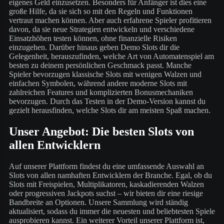
eigenes Geld einzusetzen. Besonders für Anfänger ist dies eine
große Hilfe, da sie sich so mit den Regeln und Funktionen
vertraut machen können. Aber auch erfahrene Spieler profitieren
davon, da sie neue Strategien entwickeln und verschiedene
Einsatzhöhen testen können, ohne finanzielle Risiken
einzugehen. Darüber hinaus geben Demo Slots dir die
Gelegenheit, herauszufinden, welche Art von Automatenspiel am
besten zu deinem persönlichen Geschmack passt. Manche
Spieler bevorzugen klassische Slots mit wenigen Walzen und
einfachen Symbolen, während andere moderne Slots mit
zahlreichen Features und komplizierten Bonusmechaniken
bevorzugen. Durch das Testen in der Demo-Version kannst du
gezielt herausfinden, welche Slots dir am meisten Spaß machen.
Unser Angebot: Die besten Slots von
allen Entwicklern
Auf unserer Plattform findest du eine umfassende Auswahl an
Slots von allen namhaften Entwicklern der Branche. Egal, ob du
Slots mit Freispielen, Multiplikatoren, kaskadierenden Walzen
oder progressiven Jackpots suchst – wir bieten dir eine riesige
Bandbreite an Optionen. Unsere Sammlung wird ständig
aktualisiert, sodass du immer die neuesten und beliebtesten Spiele
ausprobieren kannst. Ein weiterer Vorteil unserer Plattform ist,