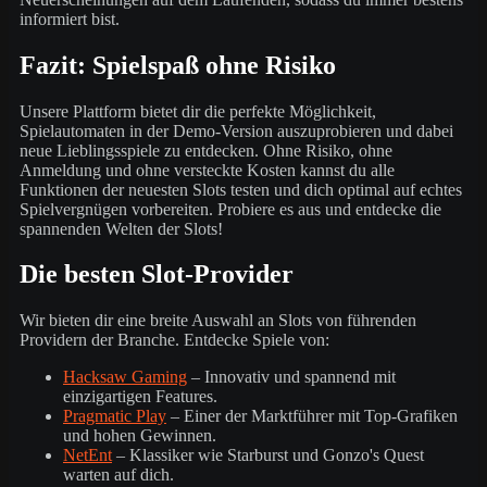
informiert bist.
Fazit: Spielspaß ohne Risiko
Unsere Plattform bietet dir die perfekte Möglichkeit,
Spielautomaten in der Demo-Version auszuprobieren und dabei
neue Lieblingsspiele zu entdecken. Ohne Risiko, ohne
Anmeldung und ohne versteckte Kosten kannst du alle
Funktionen der neuesten Slots testen und dich optimal auf echtes
Spielvergnügen vorbereiten. Probiere es aus und entdecke die
spannenden Welten der Slots!
Die besten Slot-Provider
Wir bieten dir eine breite Auswahl an Slots von führenden
Providern der Branche. Entdecke Spiele von:
Hacksaw Gaming
– Innovativ und spannend mit
einzigartigen Features.
Pragmatic Play
– Einer der Marktführer mit Top-Grafiken
und hohen Gewinnen.
NetEnt
– Klassiker wie Starburst und Gonzo's Quest
warten auf dich.