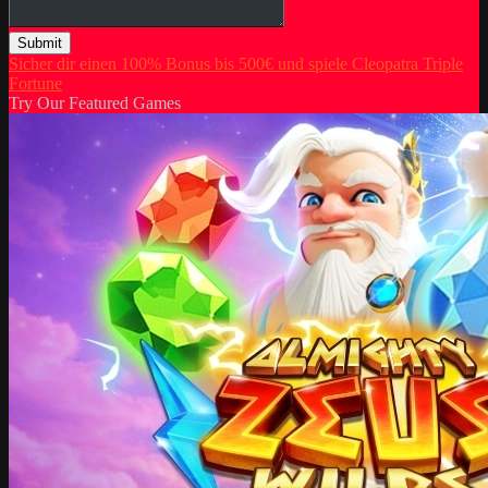
Submit
Sicher dir einen 100% Bonus bis 500€ und spiele Cleopatra Triple
Fortune
Try Our Featured Games