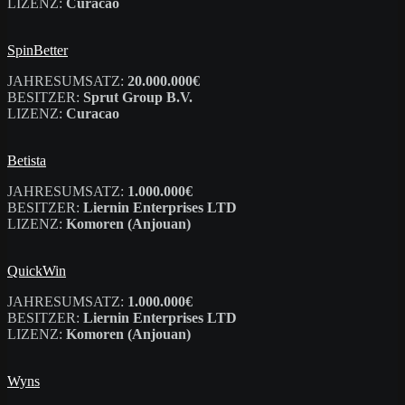
LIZENZ:
Curacao
SpinBetter
JAHRESUMSATZ:
20.000.000€
BESITZER:
Sprut Group B.V.
LIZENZ:
Curacao
Betista
JAHRESUMSATZ:
1.000.000€
BESITZER:
Liernin Enterprises LTD
LIZENZ:
Komoren (Anjouan)
QuickWin
JAHRESUMSATZ:
1.000.000€
BESITZER:
Liernin Enterprises LTD
LIZENZ:
Komoren (Anjouan)
Wyns