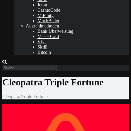
Jeton
CashtoCode
MiFinity
MuchBetter
Auszahlmethoden
Bank Überweisung
MasterCard
Visa
Skrill
Bitcoin
Cleopatra Triple Fortune
Cleopatra Triple Fortune