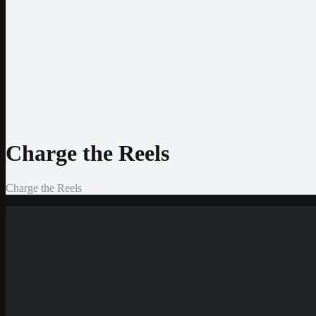
Aus
Charge the Reels
Charge the Reels