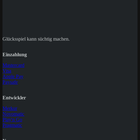
Glücksspiel kann süchtig machen.
Einzahlung
Mastercard
Visa
Apple Pay
Paysafe
Entwickler
Merkur
Novomatic
Play'n Go
Pragmatic