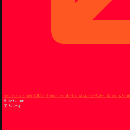
Sicher dir einen 100% Bonus bis 500€ und spiele Aztec Inferno: Gol
Rate Game
(
0
Votes)