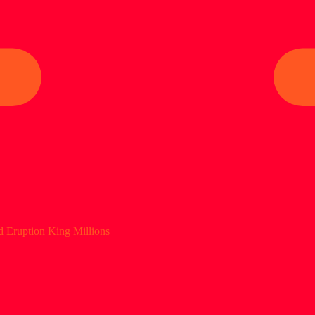
d Eruption King Millions