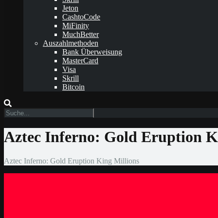
Jeton
CashtoCode
MiFinity
MuchBetter
Auszahlmethoden
Bank Überweisung
MasterCard
Visa
Skrill
Bitcoin
Aztec Inferno: Gold Eruption K
Aztec Inferno: Gold Eruption King Millions