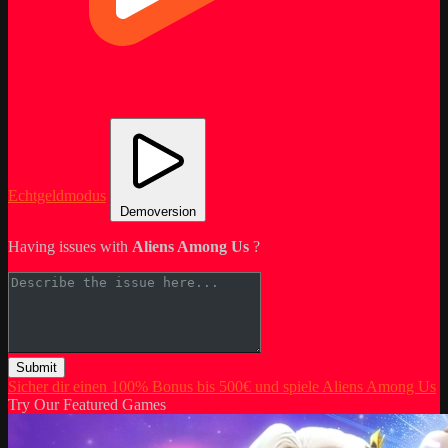
Echtgeldmodus
Demoversion
Having issues with
Aliens Among Us
?
Submit
Sicher dir einen 100% Bonus bis 500€ und spiele Aliens Among Us
Try Our Featured Games