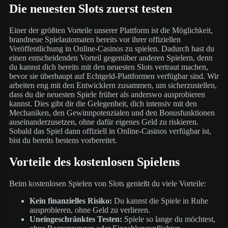
Die neuesten Slots zuerst testen
Einer der größten Vorteile unserer Plattform ist die Möglichkeit,
brandneue Spielautomaten bereits vor ihrer offiziellen
Veröffentlichung in Online-Casinos zu spielen. Dadurch hast du
einen entscheidenden Vorteil gegenüber anderen Spielern, denn
du kannst dich bereits mit den neuesten Slots vertraut machen,
bevor sie überhaupt auf Echtgeld-Plattformen verfügbar sind. Wir
arbeiten eng mit den Entwicklern zusammen, um sicherzustellen,
dass du die neuesten Spiele früher als anderswo ausprobieren
kannst. Dies gibt dir die Gelegenheit, dich intensiv mit den
Mechaniken, den Gewinnpotenzialen und den Bonusfunktionen
auseinanderzusetzen, ohne dafür eigenes Geld zu riskieren.
Sobald das Spiel dann offiziell in Online-Casinos verfügbar ist,
bist du bereits bestens vorbereitet.
Vorteile des kostenlosen Spielens
Beim kostenlosen Spielen von Slots genießt du viele Vorteile:
Kein finanzielles Risiko:
Du kannst die Spiele in Ruhe
ausprobieren, ohne Geld zu verlieren.
Uneingeschränktes Testen:
Spiele so lange du möchtest,