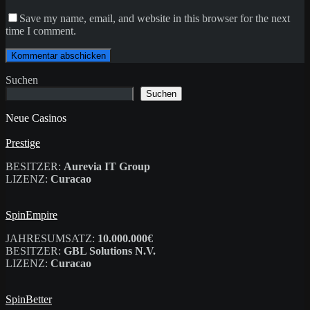
Save my name, email, and website in this browser for the next
time I comment.
Suchen
Suchen
Neue Casinos
Prestige
BESITZER:
Aurevia IT Group
LIZENZ:
Curacao
SpinEmpire
JAHRESUMSATZ:
10.000.000€
BESITZER:
GBL Solutions N.V.
LIZENZ:
Curacao
SpinBetter