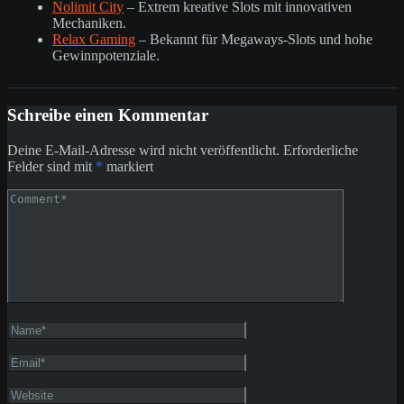
Nolimit City
– Extrem kreative Slots mit innovativen
Mechaniken.
Relax Gaming
– Bekannt für Megaways-Slots und hohe
Gewinnpotenziale.
Schreibe einen Kommentar
Deine E-Mail-Adresse wird nicht veröffentlicht.
Erforderliche
Felder sind mit
*
markiert