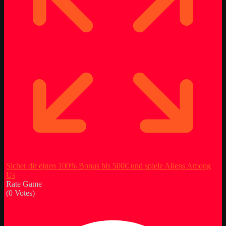
Sicher dir einen 100% Bonus bis 500€ und spiele Aliens Among
Us
Rate Game
(
0
Votes)