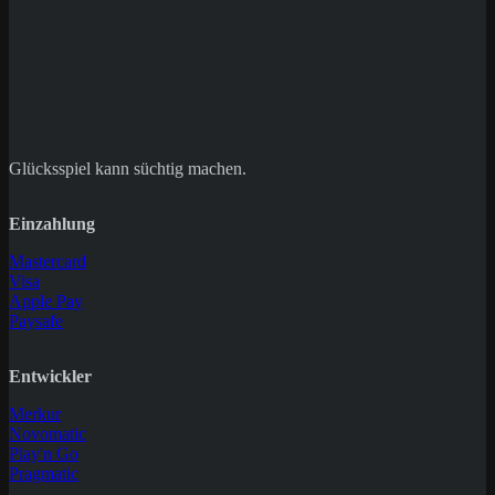
Save my name, email, and website in this
browser for the next time I comment.
Glücksspiel kann süchtig machen.
Einzahlung
Mastercard
Visa
Apple Pay
Paysafe
Entwickler
Merkur
Novomatic
Play'n Go
Pragmatic