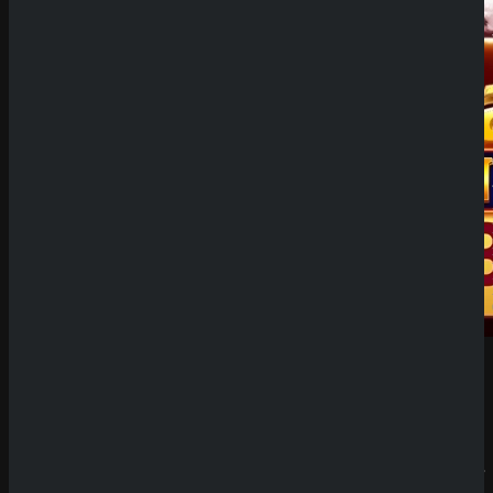
Neueste
Beiträge
SpinEmpir
e Casino