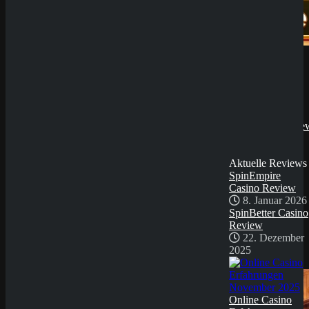
22. Dezember
2025
Demo Spiel
Online Casino
Erfahrungen
November 2025
4. November
2025
Wyns Casino Revie
30. September
2025
Aktuelle Reviews
SpinEmpire
Casino Review
8. Januar 2026
SpinBetter Casino
Review
22. Dezember
2025
Demo Spiel
Online Casino