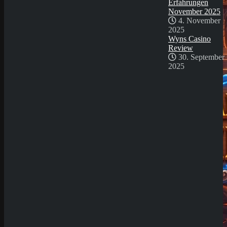
Erfahrungen
November 2025
4. November
2025
Wyns Casino
Review
30. September
2025