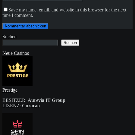
Save my name, email, and website in this browser for the next
time I comment.
Suchen
Suchen
Neue Casinos
Prestige
BESITZER:
Aurevia IT Group
LIZENZ:
Curacao