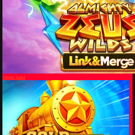
Demo Spiel