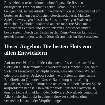
Einsatzhöhen testen können, ohne finanzielle Risiken
einzugehen. Darüber hinaus geben Demo Slots dir die
Gelegenheit, herauszufinden, welche Art von Automatenspiel am
besten zu deinem persönlichen Geschmack passt. Manche
Spieler bevorzugen klassische Slots mit wenigen Walzen und
einfachen Symbolen, während andere moderne Slots mit
zahlreichen Features und komplizierten Bonusmechaniken
bevorzugen. Durch das Testen in der Demo-Version kannst du
gezielt herausfinden, welche Slots dir am meisten Spaß machen.
Unser Angebot: Die besten Slots von
allen Entwicklern
Auf unserer Plattform findest du eine umfassende Auswahl an
Slots von allen namhaften Entwicklern der Branche. Egal, ob du
Slots mit Freispielen, Multiplikatoren, kaskadierenden Walzen
oder progressiven Jackpots suchst – wir bieten dir eine riesige
Bandbreite an Optionen. Unsere Sammlung wird ständig
aktualisiert, sodass du immer die neuesten und beliebtesten Spiele
ausprobieren kannst. Ein weiterer Vorteil unserer Plattform ist,
dass du keine Anmeldung oder Software-Downloads benötigst.
Alle Spiele sind direkt in deinem Browser spielbar, ohne
versteckte Kosten oder Verpflichtungen.