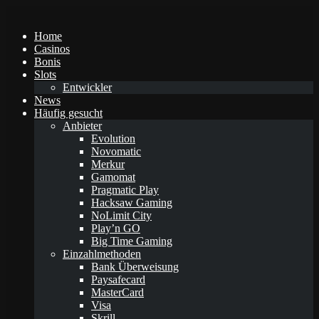
Home
Casinos
Bonis
Slots
Entwickler
News
Häufig gesucht
Anbieter
Evolution
Novomatic
Merkur
Gamomat
Pragmatic Play
Hacksaw Gaming
NoLimit City
Play’n GO
Big Time Gaming
Einzahlmethoden
Bank Überweisung
Paysafecard
MasterCard
Visa
Skrill