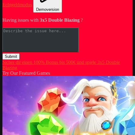
Echtgeldmodus
Demoversion
Having issues with
3x5 Double Blazing
?
Submit
Sicher dir einen 100% Bonus bis 500€ und spiele 3x5 Double
Blazing
Try Our Featured Games