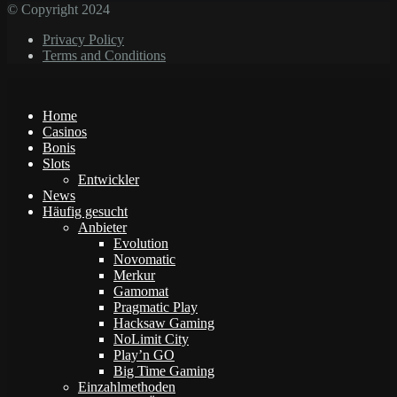
© Copyright 2024
Privacy Policy
Terms and Conditions
Home
Casinos
Bonis
Slots
Entwickler
News
Häufig gesucht
Anbieter
Evolution
Novomatic
Merkur
Gamomat
Pragmatic Play
Hacksaw Gaming
NoLimit City
Play’n GO
Big Time Gaming
Einzahlmethoden