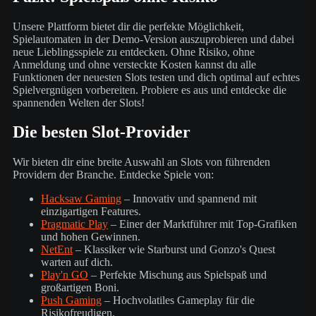
Unsere Plattform bietet dir die perfekte Möglichkeit,
Spielautomaten in der Demo-Version auszuprobieren und dabei
neue Lieblingsspiele zu entdecken. Ohne Risiko, ohne
Anmeldung und ohne versteckte Kosten kannst du alle
Funktionen der neuesten Slots testen und dich optimal auf echtes
Spielvergnügen vorbereiten. Probiere es aus und entdecke die
spannenden Welten der Slots!
Die besten Slot-Provider
Wir bieten dir eine breite Auswahl an Slots von führenden
Providern der Branche. Entdecke Spiele von:
Hacksaw Gaming
– Innovativ und spannend mit
einzigartigen Features.
Pragmatic Play
– Einer der Marktführer mit Top-Grafiken
und hohen Gewinnen.
NetEnt
– Klassiker wie Starburst und Gonzo's Quest
warten auf dich.
Play'n GO
– Perfekte Mischung aus Spielspaß und
großartigen Boni.
Push Gaming
– Hochvolatiles Gameplay für die
Risikofreudigen.