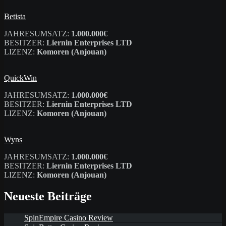
Betista
JAHRESUMSATZ:
1.000.000€
BESITZER:
Liernin Enterprises LTD
LIZENZ:
Komoren (Anjouan)
QuickWin
JAHRESUMSATZ:
1.000.000€
BESITZER:
Liernin Enterprises LTD
LIZENZ:
Komoren (Anjouan)
Wyns
JAHRESUMSATZ:
1.000.000€
BESITZER:
Liernin Enterprises LTD
LIZENZ:
Komoren (Anjouan)
Neueste Beiträge
SpinEmpire Casino Review