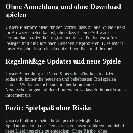
Ohne Anmeldung und ohne Download
spielen
Unsere Plattform bietet dir den Vorteil, dass du alle Spiele direkt
im Browser spielen kannst, ohne dass du eine Software
herunterladen oder dich registrieren musst. Du kannst sofort
loslegen und die Slots nach Belieben ausprobieren. Dies macht
unser Angebot besonders benutzerfreundlich und flexibel.
Regelmäßige Updates und neue Spiele
Unsere Sammlung an Demo Slots wird ständig aktualisiert,
sodass du immer die neuesten und beliebtesten Titel spielen
kannst. Wir halten dich zudem über kommende
Neuerscheinungen auf dem Laufenden, sodass du immer bestens
informiert bist.
Fazit: Spielspaß ohne Risiko
Unsere Plattform bietet dir die perfekte Möglichkeit,
Spielautomaten in der Demo-Version auszuprobieren und dabei
neue Lieblingsspiele zu entdecken. Ohne Risiko, ohne