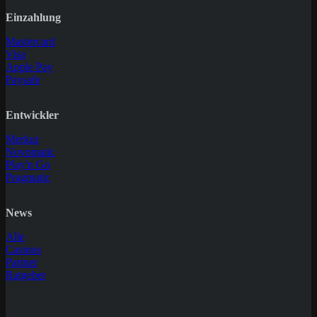
Einzahlung
Mastercard
Visa
Apple Pay
Paysafe
Entwickler
Merkur
Novomatic
Play'n Go
Pragmatic
News
Alle
Casinos
Partner
Ratgeber