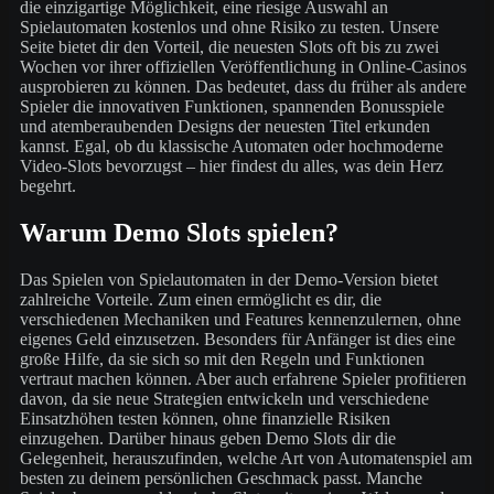
die einzigartige Möglichkeit, eine riesige Auswahl an
Spielautomaten kostenlos und ohne Risiko zu testen. Unsere
Seite bietet dir den Vorteil, die neuesten Slots oft bis zu zwei
Wochen vor ihrer offiziellen Veröffentlichung in Online-Casinos
ausprobieren zu können. Das bedeutet, dass du früher als andere
Spieler die innovativen Funktionen, spannenden Bonusspiele
und atemberaubenden Designs der neuesten Titel erkunden
kannst. Egal, ob du klassische Automaten oder hochmoderne
Video-Slots bevorzugst – hier findest du alles, was dein Herz
begehrt.
Warum Demo Slots spielen?
Das Spielen von Spielautomaten in der Demo-Version bietet
zahlreiche Vorteile. Zum einen ermöglicht es dir, die
verschiedenen Mechaniken und Features kennenzulernen, ohne
eigenes Geld einzusetzen. Besonders für Anfänger ist dies eine
große Hilfe, da sie sich so mit den Regeln und Funktionen
vertraut machen können. Aber auch erfahrene Spieler profitieren
davon, da sie neue Strategien entwickeln und verschiedene
Einsatzhöhen testen können, ohne finanzielle Risiken
einzugehen. Darüber hinaus geben Demo Slots dir die
Gelegenheit, herauszufinden, welche Art von Automatenspiel am
besten zu deinem persönlichen Geschmack passt. Manche