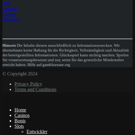
Alle
Casinos
Partner
Ratgeber
Hinweis
Die Inhalte dienen ausschließlich zu Informationszwecken. Wir
übernehmen keine Haftung für die Richtigkeit, Vollständigkeit und Aktualität
der bereitgestellten Informationen. Glücksspiel kann süchtig machen. Spielen
Sie verantwortungsbewusst und nur, wenn Sie das gesetzliche Mindestalter
erreicht haben. Hilfe auf gambleaware.org
© Copyright 2024
Privacy Policy
Terms and Conditions
Home
Casinos
Bonis
Slots
Entwickler