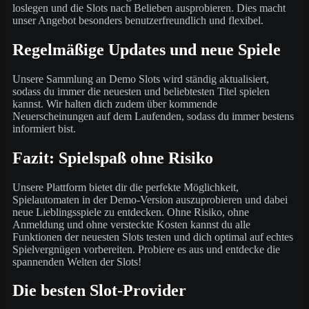
loslegen und die Slots nach Belieben ausprobieren. Dies macht
unser Angebot besonders benutzerfreundlich und flexibel.
Regelmäßige Updates und neue Spiele
Unsere Sammlung an Demo Slots wird ständig aktualisiert,
sodass du immer die neuesten und beliebtesten Titel spielen
kannst. Wir halten dich zudem über kommende
Neuerscheinungen auf dem Laufenden, sodass du immer bestens
informiert bist.
Fazit: Spielspaß ohne Risiko
Unsere Plattform bietet dir die perfekte Möglichkeit,
Spielautomaten in der Demo-Version auszuprobieren und dabei
neue Lieblingsspiele zu entdecken. Ohne Risiko, ohne
Anmeldung und ohne versteckte Kosten kannst du alle
Funktionen der neuesten Slots testen und dich optimal auf echtes
Spielvergnügen vorbereiten. Probiere es aus und entdecke die
spannenden Welten der Slots!
Die besten Slot-Provider