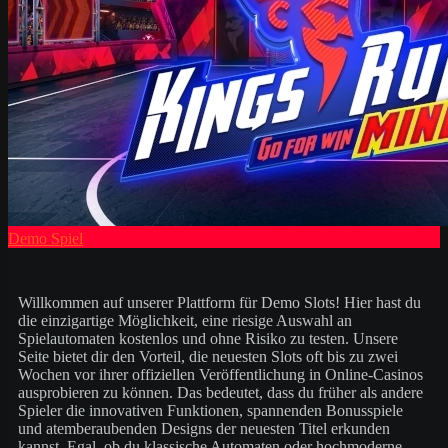
Demo Spiel
Willkommen auf unserer Plattform für Demo Slots! Hier hast du
die einzigartige Möglichkeit, eine riesige Auswahl an
Spielautomaten kostenlos und ohne Risiko zu testen. Unsere
Seite bietet dir den Vorteil, die neuesten Slots oft bis zu zwei
Wochen vor ihrer offiziellen Veröffentlichung in Online-Casinos
ausprobieren zu können. Das bedeutet, dass du früher als andere
Spieler die innovativen Funktionen, spannenden Bonusspiele
und atemberaubenden Designs der neuesten Titel erkunden
kannst. Egal, ob du klassische Automaten oder hochmoderne