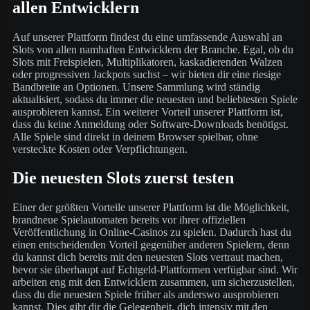
allen Entwicklern
Auf unserer Plattform findest du eine umfassende Auswahl an
Slots von allen namhaften Entwicklern der Branche. Egal, ob du
Slots mit Freispielen, Multiplikatoren, kaskadierenden Walzen
oder progressiven Jackpots suchst – wir bieten dir eine riesige
Bandbreite an Optionen. Unsere Sammlung wird ständig
aktualisiert, sodass du immer die neuesten und beliebtesten Spiele
ausprobieren kannst. Ein weiterer Vorteil unserer Plattform ist,
dass du keine Anmeldung oder Software-Downloads benötigst.
Alle Spiele sind direkt in deinem Browser spielbar, ohne
versteckte Kosten oder Verpflichtungen.
Die neuesten Slots zuerst testen
Einer der größten Vorteile unserer Plattform ist die Möglichkeit,
brandneue Spielautomaten bereits vor ihrer offiziellen
Veröffentlichung in Online-Casinos zu spielen. Dadurch hast du
einen entscheidenden Vorteil gegenüber anderen Spielern, denn
du kannst dich bereits mit den neuesten Slots vertraut machen,
bevor sie überhaupt auf Echtgeld-Plattformen verfügbar sind. Wir
arbeiten eng mit den Entwicklern zusammen, um sicherzustellen,
dass du die neuesten Spiele früher als anderswo ausprobieren
kannst. Dies gibt dir die Gelegenheit, dich intensiv mit den