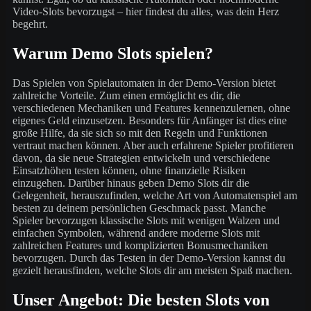
Video-Slots bevorzugst – hier findest du alles, was dein Herz
begehrt.
Warum Demo Slots spielen?
Das Spielen von Spielautomaten in der Demo-Version bietet
zahlreiche Vorteile. Zum einen ermöglicht es dir, die
verschiedenen Mechaniken und Features kennenzulernen, ohne
eigenes Geld einzusetzen. Besonders für Anfänger ist dies eine
große Hilfe, da sie sich so mit den Regeln und Funktionen
vertraut machen können. Aber auch erfahrene Spieler profitieren
davon, da sie neue Strategien entwickeln und verschiedene
Einsatzhöhen testen können, ohne finanzielle Risiken
einzugehen. Darüber hinaus geben Demo Slots dir die
Gelegenheit, herauszufinden, welche Art von Automatenspiel am
besten zu deinem persönlichen Geschmack passt. Manche
Spieler bevorzugen klassische Slots mit wenigen Walzen und
einfachen Symbolen, während andere moderne Slots mit
zahlreichen Features und komplizierten Bonusmechaniken
bevorzugen. Durch das Testen in der Demo-Version kannst du
gezielt herausfinden, welche Slots dir am meisten Spaß machen.
Unser Angebot: Die besten Slots von