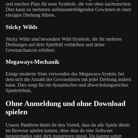
und machen Platz für neue Symbole, die von oben nachrutschen.
Dies kann zu mehreren aufeinanderfolgenden Gewinnen in einer
einzigen Drehung führen.
Sticky Wilds
Sticky Wilds sind besondere Wild-Symbole, die für mehrere
Drehungen auf dem Spielfeld verbleiben und deine
Gewinnchancen erhöhen.
Megaways-Mechanik
Einige moderne Slots verwenden das Megaways-System, bei
dem sich die Anzahl der Gewinnlinien mit jeder Drehung ändern
kann. Dies sorgt für ein dynamisches und abwechslungsreiches
Spielerlebnis.
Ohne Anmeldung und ohne Download
spielen
Unsere Plattform bietet dir den Vorteil, dass du alle Spiele direkt
im Browser spielen kannst, ohne dass du eine Software
herunterladen oder dich registrieren musst. Du kannst sofort