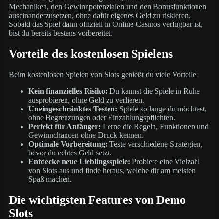
Mechaniken, den Gewinnpotenzialen und den Bonusfunktionen
auseinanderzusetzen, ohne dafür eigenes Geld zu riskieren.
Sobald das Spiel dann offiziell in Online-Casinos verfügbar ist,
bist du bereits bestens vorbereitet.
Vorteile des kostenlosen Spielens
Beim kostenlosen Spielen von Slots genießt du viele Vorteile:
Kein finanzielles Risiko:
Du kannst die Spiele in Ruhe
ausprobieren, ohne Geld zu verlieren.
Uneingeschränktes Testen:
Spiele so lange du möchtest,
ohne Begrenzungen oder Einzahlungspflichten.
Perfekt für Anfänger:
Lerne die Regeln, Funktionen und
Gewinnchancen ohne Druck kennen.
Optimale Vorbereitung:
Teste verschiedene Strategien,
bevor du echtes Geld setzt.
Entdecke neue Lieblingsspiele:
Probiere eine Vielzahl
von Slots aus und finde heraus, welche dir am meisten
Spaß machen.
Die wichtigsten Features von Demo
Slots