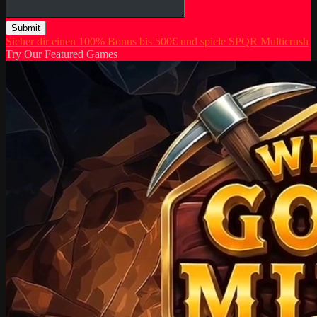
Submit
Sicher dir einen 100% Bonus bis 500€ und spiele SPQR Multicrush
Try Our Featured Games