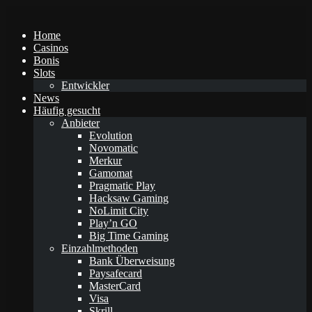
Home
Casinos
Bonis
Slots
Entwickler
News
Häufig gesucht
Anbieter
Evolution
Novomatic
Merkur
Gamomat
Pragmatic Play
Hacksaw Gaming
NoLimit City
Play’n GO
Big Time Gaming
Einzahlmethoden
Bank Überweisung
Paysafecard
MasterCard
Visa
Skrill