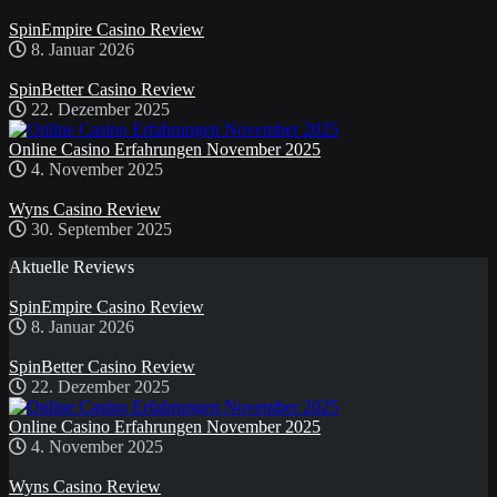
SpinEmpire Casino Review
8. Januar 2026
SpinBetter Casino Review
22. Dezember 2025
Online Casino Erfahrungen November 2025
4. November 2025
Wyns Casino Review
30. September 2025
Aktuelle Reviews
SpinEmpire Casino Review
8. Januar 2026
SpinBetter Casino Review
22. Dezember 2025
Online Casino Erfahrungen November 2025
4. November 2025
Wyns Casino Review