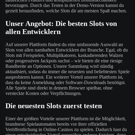
bevorzugen. Durch das Testen in der Demo-Version kannst du
gezielt herausfinden, welche Slots dir am meisten Spaß machen.
Unser Angebot: Die besten Slots von
allen Entwicklern
Auf unserer Plattform findest du eine umfassende Auswahl an
Slots von allen namhaften Entwicklern der Branche. Egal, ob du
Slots mit Freispielen, Multiplikatoren, kaskadierenden Walzen
oder progressiven Jackpots suchst – wir bieten dir eine riesige
Bandbreite an Optionen. Unsere Sammlung wird ständig
aktualisiert, sodass du immer die neuesten und beliebtesten Spiele
ausprobieren kannst. Ein weiterer Vorteil unserer Plattform ist,
dass du keine Anmeldung oder Software-Downloads benötigst.
Alle Spiele sind direkt in deinem Browser spielbar, ohne
versteckte Kosten oder Verpflichtungen.
Die neuesten Slots zuerst testen
Einer der größten Vorteile unserer Plattform ist die Möglichkeit,
brandneue Spielautomaten bereits vor ihrer offiziellen
Veröffentlichung in Online-Casinos zu spielen. Dadurch hast du
einen entscheidenden Vorteil gegenüber anderen Spielern, denn