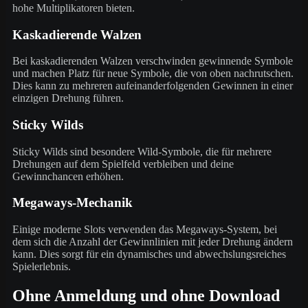
hohe Multiplikatoren bieten.
Kaskadierende Walzen
Bei kaskadierenden Walzen verschwinden gewinnende Symbole
und machen Platz für neue Symbole, die von oben nachrutschen.
Dies kann zu mehreren aufeinanderfolgenden Gewinnen in einer
einzigen Drehung führen.
Sticky Wilds
Sticky Wilds sind besondere Wild-Symbole, die für mehrere
Drehungen auf dem Spielfeld verbleiben und deine
Gewinnchancen erhöhen.
Megaways-Mechanik
Einige moderne Slots verwenden das Megaways-System, bei
dem sich die Anzahl der Gewinnlinien mit jeder Drehung ändern
kann. Dies sorgt für ein dynamisches und abwechslungsreiches
Spielerlebnis.
Ohne Anmeldung und ohne Download