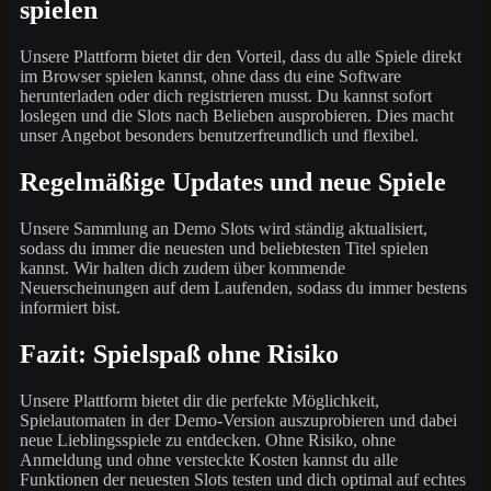
spielen
Unsere Plattform bietet dir den Vorteil, dass du alle Spiele direkt
im Browser spielen kannst, ohne dass du eine Software
herunterladen oder dich registrieren musst. Du kannst sofort
loslegen und die Slots nach Belieben ausprobieren. Dies macht
unser Angebot besonders benutzerfreundlich und flexibel.
Regelmäßige Updates und neue Spiele
Unsere Sammlung an Demo Slots wird ständig aktualisiert,
sodass du immer die neuesten und beliebtesten Titel spielen
kannst. Wir halten dich zudem über kommende
Neuerscheinungen auf dem Laufenden, sodass du immer bestens
informiert bist.
Fazit: Spielspaß ohne Risiko
Unsere Plattform bietet dir die perfekte Möglichkeit,
Spielautomaten in der Demo-Version auszuprobieren und dabei
neue Lieblingsspiele zu entdecken. Ohne Risiko, ohne
Anmeldung und ohne versteckte Kosten kannst du alle
Funktionen der neuesten Slots testen und dich optimal auf echtes