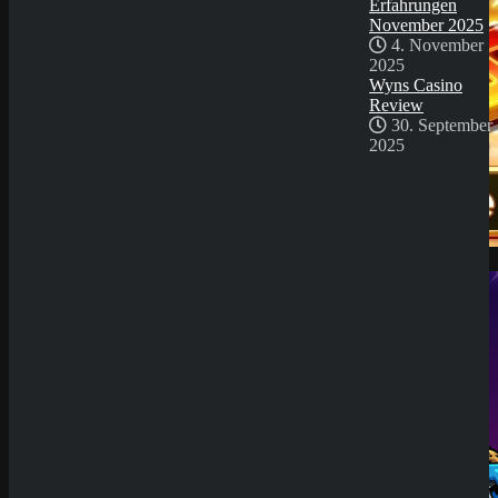
Erfahrungen
November 2025
4. November
2025
Wyns Casino
Review
30. September
2025
Demo Spiel