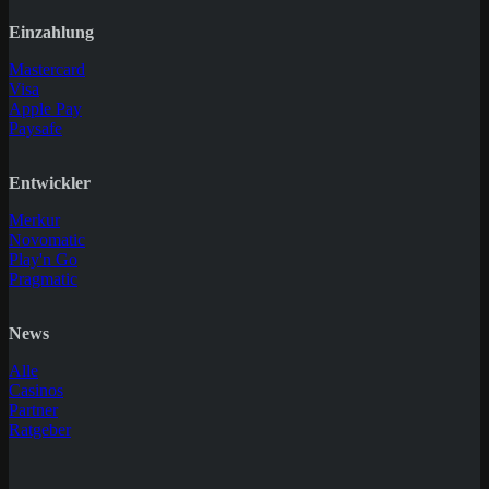
Einzahlung
Mastercard
Visa
Apple Pay
Paysafe
Entwickler
Merkur
Novomatic
Play'n Go
Pragmatic
News
Alle
Casinos
Partner
Ratgeber