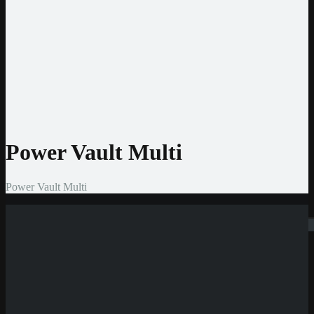
Jeton
CashtoCode
MiFinity
MuchBetter
Auszahlmethoden
Bank Überweisung
MasterCard
Visa
Skrill
Bitcoin
Power Vault Multi
Power Vault Multi
Suchen
Neue Casinos