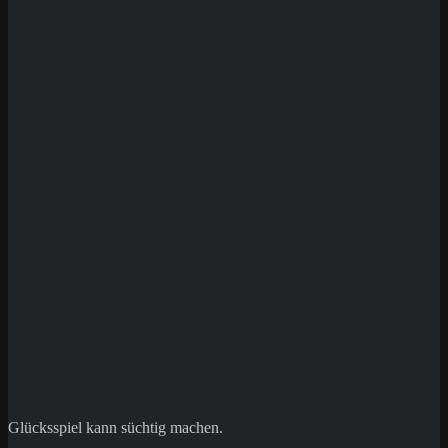
Save my name, email, and website in this
browser for the next time I comment.
Glücksspiel kann süchtig machen.