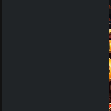
rami
zu
Sicher dir einen 100% Bonus bis 500€ und spiele
CryptoRus
Power Vault Multi
Try Our Featured Games
Jens
zu
CryptoRush
200% bis
zu 2.500€
Silizi
zu
CryptoRush
200% bis
zu 2.500€
Robert99
zu
CryptoRush
200% bis
zu 2.500€
News
SpinEmpire Casino
Review
8. Januar 2026
SpinBetter Casino
Review