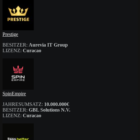
Prestige
BESITZER:
Aurevia IT Group
LIZENZ:
Curacao
SpinEmpire
JAHRESUMSATZ:
10.000.000€
BESITZER:
GBL Solutions N.V.
LIZENZ:
Curacao