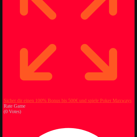
Sicher dir einen 100% Bonus bis 500€ und spiele Poker Maxways
Rate Game
(
0
Votes)