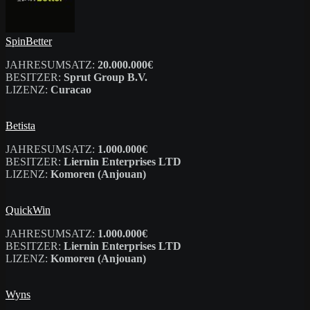
SpinBetter
JAHRESUMSATZ:
20.000.000€
BESITZER:
Sprut Group B.V.
LIZENZ:
Curacao
Betista
JAHRESUMSATZ:
1.000.000€
BESITZER:
Liernin Enterprises LTD
LIZENZ:
Komoren (Anjouan)
QuickWin
JAHRESUMSATZ:
1.000.000€
BESITZER:
Liernin Enterprises LTD
LIZENZ:
Komoren (Anjouan)
Wyns