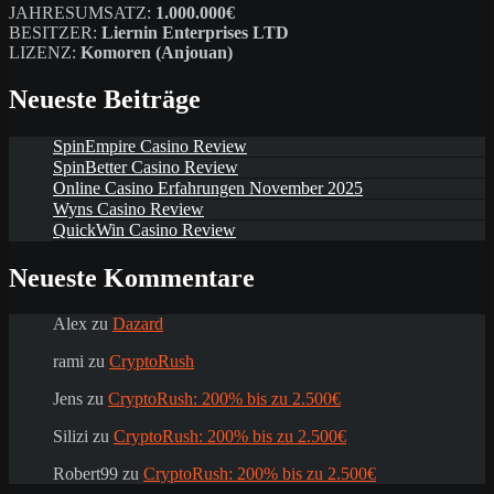
JAHRESUMSATZ:
1.000.000€
BESITZER:
Liernin Enterprises LTD
LIZENZ:
Komoren (Anjouan)
Neueste Beiträge
SpinEmpire Casino Review
SpinBetter Casino Review
Online Casino Erfahrungen November 2025
Wyns Casino Review
QuickWin Casino Review
Neueste Kommentare
Alex
zu
Dazard
rami
zu
CryptoRush
Jens
zu
CryptoRush: 200% bis zu 2.500€
Silizi
zu
CryptoRush: 200% bis zu 2.500€
Robert99
zu
CryptoRush: 200% bis zu 2.500€