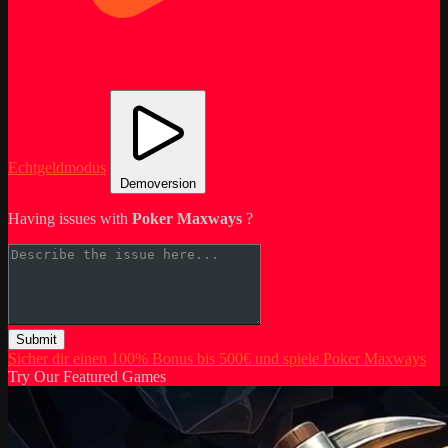
Echtgeldmodus
Demoversion
Having issues with
Poker Maxways
?
Submit
Sicher dir einen 100% Bonus bis 500€ und spiele Poker Maxways
Try Our Featured Games