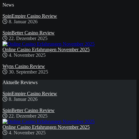
News
SpinEmpire Casino Review
8. Januar 2026
SpinBetter Casino Review
22. Dezember 2025
Online Casino Erfahrungen November 2025
4. November 2025
Wyns Casino Review
30. September 2025
Aktuelle Reviews
SpinEmpire Casino Review
8. Januar 2026
SpinBetter Casino Review
22. Dezember 2025
Online Casino Erfahrungen November 2025
4. November 2025