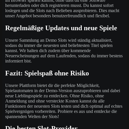
im Browser spielen kannst, ohne dass du eine Software
herunterladen oder dich registrieren musst. Du kannst sofort
loslegen und die Slots nach Belieben ausprobieren. Dies macht
unser Angebot besonders benutzerfreundlich und flexibel.
Regelmäßige Updates und neue Spiele
Unsere Sammlung an Demo Slots wird ständig aktualisiert,
sodass du immer die neuesten und beliebtesten Titel spielen
kannst. Wir halten dich zudem über kommende
Neuerscheinungen auf dem Laufenden, sodass du immer bestens
informiert bist.
Fazit: Spielspaß ohne Risiko
Unsere Plattform bietet dir die perfekte Möglichkeit,
Spielautomaten in der Demo-Version auszuprobieren und dabei
neue Lieblingsspiele zu entdecken. Ohne Risiko, ohne
Anmeldung und ohne versteckte Kosten kannst du alle
Funktionen der neuesten Slots testen und dich optimal auf echtes
Spielvergnügen vorbereiten. Probiere es aus und entdecke die
spannenden Welten der Slots!
Die besten Slot-Provider