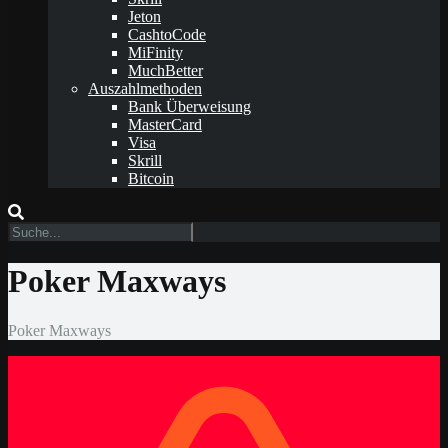
Jeton
CashtoCode
MiFinity
MuchBetter
Auszahlmethoden
Bank Überweisung
MasterCard
Visa
Skrill
Bitcoin
Poker Maxways
Poker Maxways