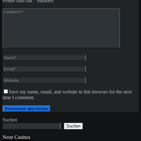
Felder sind mit
*
markiert
Save my name, email, and website in this browser for the next
time I comment.
Suchen
Suchen
Neue Casinos