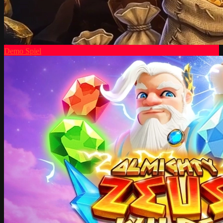
Demo Spiel