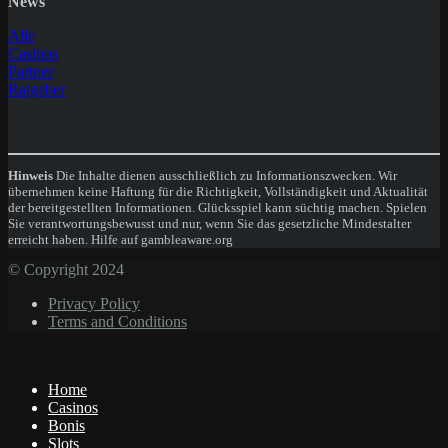
News
Alle
Casinos
Partner
Ratgeber
Hinweis
Die Inhalte dienen ausschließlich zu Informationszwecken. Wir
übernehmen keine Haftung für die Richtigkeit, Vollständigkeit und Aktualität
der bereitgestellten Informationen. Glücksspiel kann süchtig machen. Spielen
Sie verantwortungsbewusst und nur, wenn Sie das gesetzliche Mindestalter
erreicht haben. Hilfe auf gambleaware.org
© Copyright 2024
Privacy Policy
Terms and Conditions
Home
Casinos
Bonis
Slots