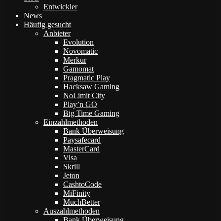
Entwickler
News
Häufig gesucht
Anbieter
Evolution
Novomatic
Merkur
Gamomat
Pragmatic Play
Hacksaw Gaming
NoLimit City
Play’n GO
Big Time Gaming
Einzahlmethoden
Bank Überweisung
Paysafecard
MasterCard
Visa
Skrill
Jeton
CashtoCode
MiFinity
MuchBetter
Auszahlmethoden
Bank Überweisung