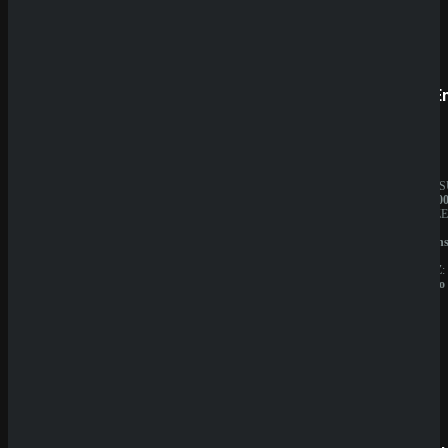
Prestige
SpinE
BESITZER:
JAHRES
Aurevia
10.000.0
IT
BESITZE
Group
GBL
LIZENZ:
Solution
Curacao
N.V.
LIZENZ:
Curacao