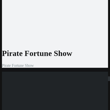
Jeton
CashtoCode
MiFinity
MuchBetter
Auszahlmethoden
Bank Überweisung
MasterCard
Visa
Skrill
Bitcoin
Pirate Fortune Show
Pirate Fortune Show
Suchen
Neue Casinos