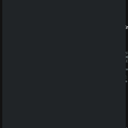
Prestige
SpinE
BESITZER:
JAHRES
Aurevia
10.000.0
IT
BESITZE
Group
GBL
LIZENZ:
Solution
Curacao
N.V.
LIZENZ:
Curacao