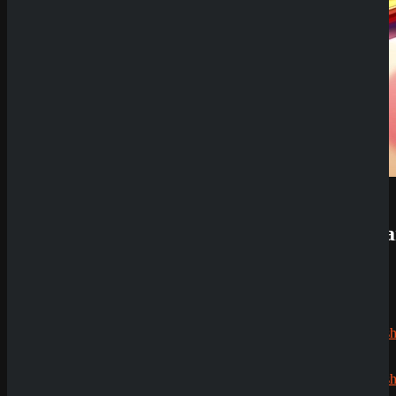
Erfahrung
en
November
2025
Wyns
Casino
Review
QuickWin
Casino
Review
Neueste
Kommenta
Alex
zu
Dazard
rami
zu
CryptoRus
Jens
zu
CryptoRush
200% bis