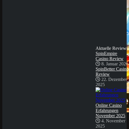
Online Casino
Erfahrungen
November 2025
4. November
2025
Wyns Casino Revie
30. September
2025
Aktuelle Reviews
SpinEmpire
Casino Review
8. Januar 2026
SpinBetter Casino
Review
22. Dezember
2025
Online Casino
Erfahrungen
November 2025
Demo Spiel
4. November
2025