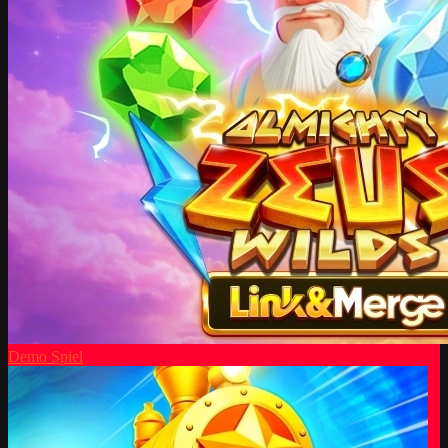
Demo Spiel