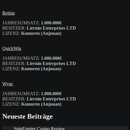
Betista
JAHRESUMSATZ:
1.000.000€
BESITZER:
Liernin Enterprises LTD
LIZENZ:
Komoren (Anjouan)
QuickWin
JAHRESUMSATZ:
1.000.000€
BESITZER:
Liernin Enterprises LTD
LIZENZ:
Komoren (Anjouan)
Wyns
JAHRESUMSATZ:
1.000.000€
BESITZER:
Liernin Enterprises LTD
LIZENZ:
Komoren (Anjouan)
Neueste Beiträge
SpinEmpire Casino Review