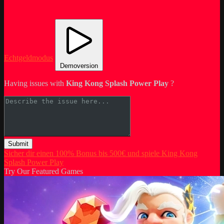
Echtgeldmodus
Demoversion
Having issues with
King Kong Splash Power Play
?
Submit
Sicher dir einen 100% Bonus bis 500€ und spiele King Kong
Splash Power Play
Try Our Featured Games