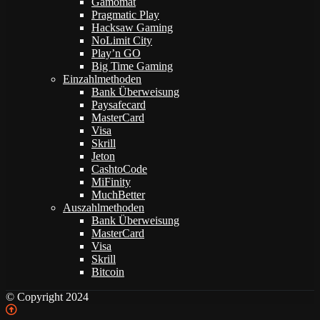
Gamomat
Pragmatic Play
Hacksaw Gaming
NoLimit City
Play’n GO
Big Time Gaming
Einzahlmethoden
Bank Überweisung
Paysafecard
MasterCard
Visa
Skrill
Jeton
CashtoCode
MiFinity
MuchBetter
Auszahlmethoden
Bank Überweisung
MasterCard
Visa
Skrill
Bitcoin
© Copyright 2024