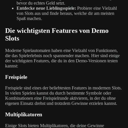
bevor du echtes Geld setzt.
Entdecke neue Lieblingsspiele:
Probiere eine Vielzahl
von Slots aus und finde heraus, welche dir am meisten
Spaß machen.
Die wichtigsten Features von Demo
Slots
Moderne Spielautomaten haben eine Vielzahl von Funktionen,
die das Spielerlebnis noch spannender machen. Hier sind einige
der wichtigsten Features, die du in den Demo-Versionen testen
kannst:
Freispiele
Freispiele sind eines der beliebtesten Features in modernen Slots.
In vielen Spielen kannst du durch bestimmte Symbole oder
Kombinationen eine Freispielrunde aktivieren, in der du ohne
eigenen Einsatz drehst und trotzdem Gewinne erzielen kannst.
Multiplikatoren
Einige Slots bieten Multiplikatoren, die deine Gewinne