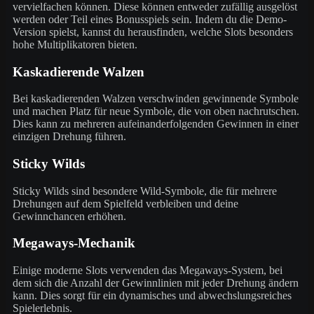
vervielfachen können. Diese können entweder zufällig ausgelöst
werden oder Teil eines Bonusspiels sein. Indem du die Demo-
Version spielst, kannst du herausfinden, welche Slots besonders
hohe Multiplikatoren bieten.
Kaskadierende Walzen
Bei kaskadierenden Walzen verschwinden gewinnende Symbole
und machen Platz für neue Symbole, die von oben nachrutschen.
Dies kann zu mehreren aufeinanderfolgenden Gewinnen in einer
einzigen Drehung führen.
Sticky Wilds
Sticky Wilds sind besondere Wild-Symbole, die für mehrere
Drehungen auf dem Spielfeld verbleiben und deine
Gewinnchancen erhöhen.
Megaways-Mechanik
Einige moderne Slots verwenden das Megaways-System, bei
dem sich die Anzahl der Gewinnlinien mit jeder Drehung ändern
kann. Dies sorgt für ein dynamisches und abwechslungsreiches
Spielerlebnis.