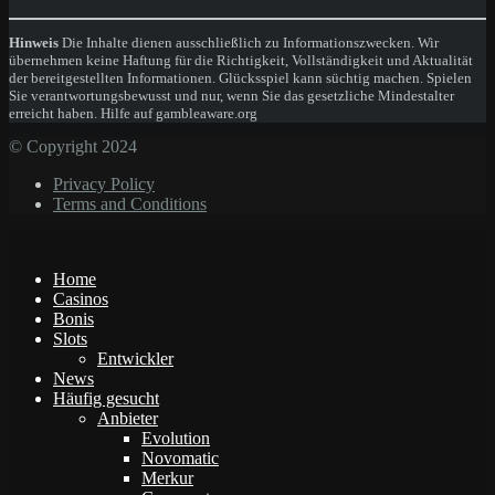
Hinweis
Die Inhalte dienen ausschließlich zu Informationszwecken. Wir
übernehmen keine Haftung für die Richtigkeit, Vollständigkeit und Aktualität
der bereitgestellten Informationen. Glücksspiel kann süchtig machen. Spielen
Sie verantwortungsbewusst und nur, wenn Sie das gesetzliche Mindestalter
erreicht haben. Hilfe auf gambleaware.org
© Copyright 2024
Privacy Policy
Terms and Conditions
Home
Casinos
Bonis
Slots
Entwickler
News
Häufig gesucht
Anbieter
Evolution
Novomatic
Merkur