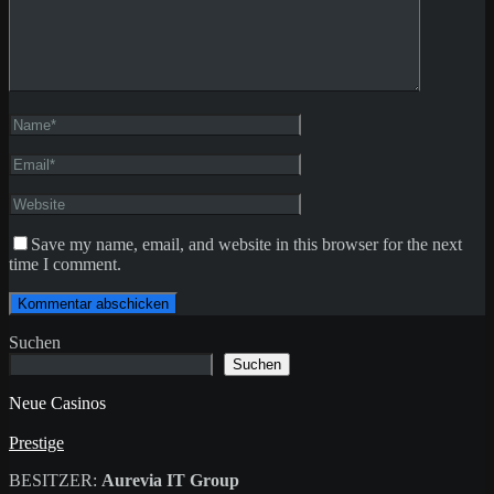
Save my name, email, and website in this browser for the next
time I comment.
Suchen
Suchen
Neue Casinos
Prestige
BESITZER:
Aurevia IT Group