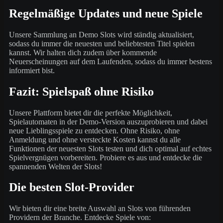
Regelmäßige Updates und neue Spiele
Unsere Sammlung an Demo Slots wird ständig aktualisiert,
sodass du immer die neuesten und beliebtesten Titel spielen
kannst. Wir halten dich zudem über kommende
Neuerscheinungen auf dem Laufenden, sodass du immer bestens
informiert bist.
Fazit: Spielspaß ohne Risiko
Unsere Plattform bietet dir die perfekte Möglichkeit,
Spielautomaten in der Demo-Version auszuprobieren und dabei
neue Lieblingsspiele zu entdecken. Ohne Risiko, ohne
Anmeldung und ohne versteckte Kosten kannst du alle
Funktionen der neuesten Slots testen und dich optimal auf echtes
Spielvergnügen vorbereiten. Probiere es aus und entdecke die
spannenden Welten der Slots!
Die besten Slot-Provider
Wir bieten dir eine breite Auswahl an Slots von führenden
Providern der Branche. Entdecke Spiele von: