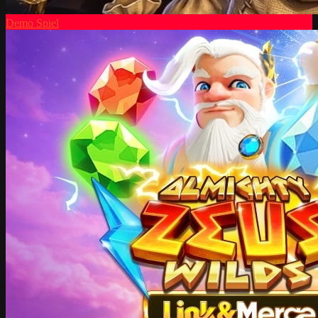
Demo Spiel