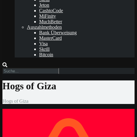
Jeton
CashtoCode
MiFinity
MuchBetter
Auszahlmethoden
Bank Überweisung
MasterCard
Visa
Skrill
Bitcoin
Hogs of Giza
Hogs of Giza