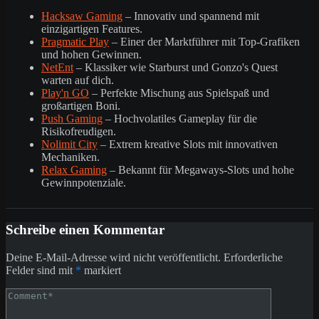
Hacksaw Gaming
– Innovativ und spannend mit
einzigartigen Features.
Pragmatic Play
– Einer der Marktführer mit Top-Grafiken
und hohen Gewinnen.
NetEnt
– Klassiker wie Starburst und Gonzo's Quest
warten auf dich.
Play'n GO
– Perfekte Mischung aus Spielspaß und
großartigen Boni.
Push Gaming
– Hochvolatiles Gameplay für die
Risikofreudigen.
Nolimit City
– Extrem kreative Slots mit innovativen
Mechaniken.
Relax Gaming
– Bekannt für Megaways-Slots und hohe
Gewinnpotenziale.
Schreibe einen Kommentar
Deine E-Mail-Adresse wird nicht veröffentlicht.
Erforderliche
Felder sind mit
*
markiert