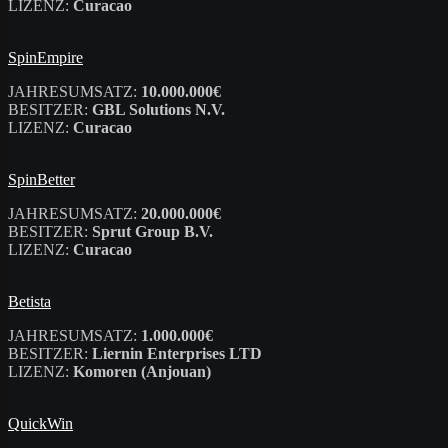
LIZENZ:
Curacao
SpinEmpire
JAHRESUMSATZ:
10.000.000€
BESITZER:
GBL Solutions N.V.
LIZENZ:
Curacao
SpinBetter
JAHRESUMSATZ:
20.000.000€
BESITZER:
Sprut Group B.V.
LIZENZ:
Curacao
Betista
JAHRESUMSATZ:
1.000.000€
BESITZER:
Liernin Enterprises LTD
LIZENZ:
Komoren (Anjouan)
QuickWin