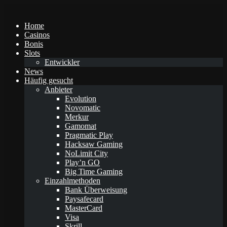
Home
Casinos
Bonis
Slots
Entwickler
News
Häufig gesucht
Anbieter
Evolution
Novomatic
Merkur
Gamomat
Pragmatic Play
Hacksaw Gaming
NoLimit City
Play’n GO
Big Time Gaming
Einzahlmethoden
Bank Überweisung
Paysafecard
MasterCard
Visa
Skrill