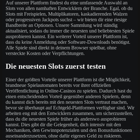
Auf unserer Plattform findest du eine umfassende Auswahl an
Slots von allen namhaften Entwicklern der Branche. Egal, ob du
Slots mit Freispielen, Multiplikatoren, kaskadierenden Walzen
oder progressiven Jackpots suchst – wir bieten dir eine riesige
Bandbreite an Optionen. Unsere Sammlung wird ständig
aktualisiert, sodass du immer die neuesten und beliebtesten Spiele
ausprobieren kannst. Ein weiterer Vorteil unserer Plattform ist,
dass du keine Anmeldung oder Software-Downloads benötigst.
Alle Spiele sind direkt in deinem Browser spielbar, ohne
versteckte Kosten oder Verpflichtungen.
Die neuesten Slots zuerst testen
Einer der größten Vorteile unserer Plattform ist die Möglichkeit,
brandneue Spielautomaten bereits vor ihrer offiziellen
Veröffentlichung in Online-Casinos zu spielen. Dadurch hast du
einen entscheidenden Vorteil gegenüber anderen Spielern, denn
du kannst dich bereits mit den neuesten Slots vertraut machen,
bevor sie überhaupt auf Echtgeld-Plattformen verfügbar sind. Wir
arbeiten eng mit den Entwicklern zusammen, um sicherzustellen,
dass du die neuesten Spiele früher als anderswo ausprobieren
kannst. Dies gibt dir die Gelegenheit, dich intensiv mit den
Mechaniken, den Gewinnpotenzialen und den Bonusfunktionen
auseinanderzusetzen, ohne dafür eigenes Geld zu riskieren.