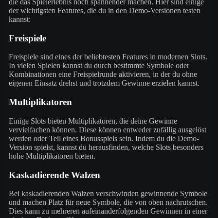
die das Spielerlebnis noch spannender machen. Hier sind einige
der wichtigsten Features, die du in den Demo-Versionen testen
kannst:
Freispiele
Freispiele sind eines der beliebtesten Features in modernen Slots.
In vielen Spielen kannst du durch bestimmte Symbole oder
Kombinationen eine Freispielrunde aktivieren, in der du ohne
eigenen Einsatz drehst und trotzdem Gewinne erzielen kannst.
Multiplikatoren
Einige Slots bieten Multiplikatoren, die deine Gewinne
vervielfachen können. Diese können entweder zufällig ausgelöst
werden oder Teil eines Bonusspiels sein. Indem du die Demo-
Version spielst, kannst du herausfinden, welche Slots besonders
hohe Multiplikatoren bieten.
Kaskadierende Walzen
Bei kaskadierenden Walzen verschwinden gewinnende Symbole
und machen Platz für neue Symbole, die von oben nachrutschen.
Dies kann zu mehreren aufeinanderfolgenden Gewinnen in einer