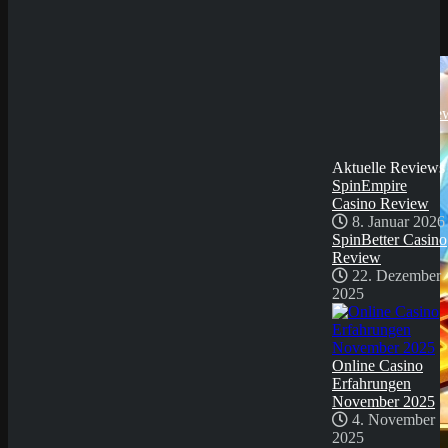
Sicher dir einen 100% Bonus bis 500€ und spiele
Online Casino
Hidden Spells
Erfahrungen
Try Our Featured Games
November 2025
4. November
2025
Wyns Casino Revie
30. September
2025
Aktuelle Reviews
SpinEmpire
Casino Review
8. Januar 2026
SpinBetter Casino
Review
22. Dezember
2025
Online Casino
Erfahrungen
November 2025
4. November
2025