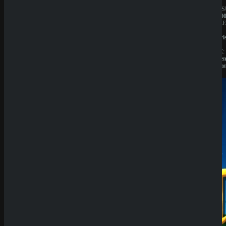
JAHRESUMSATZ:
JAHRES
1.000.000€
1.000.00
BESITZER:
BESITZE
Liernin
Liernin
Enterprises
Enterpri
LTD
LTD
LIZENZ:
LIZENZ:
Komoren
Komore
(Anjouan)
(Anjoua
Neueste
Beiträge
SpinEmpir
e Casino
Review
SpinBetter
Casino
Review
Online
Casino