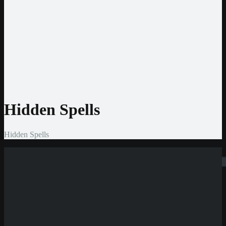
Jeton
CashtoCode
MiFinity
MuchBetter
Auszahlmethoden
Bank Überweisung
MasterCard
Visa
Skrill
Bitcoin
Hidden Spells
Hidden Spells
Suchen
Neue Casinos