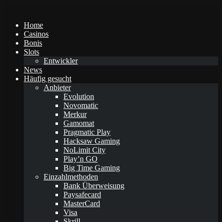
Home
Casinos
Bonis
Slots
Entwickler
News
Häufig gesucht
Anbieter
Evolution
Novomatic
Merkur
Gamomat
Pragmatic Play
Hacksaw Gaming
NoLimit City
Play’n GO
Big Time Gaming
Einzahlmethoden
Bank Überweisung
Paysafecard
MasterCard
Visa
Skrill