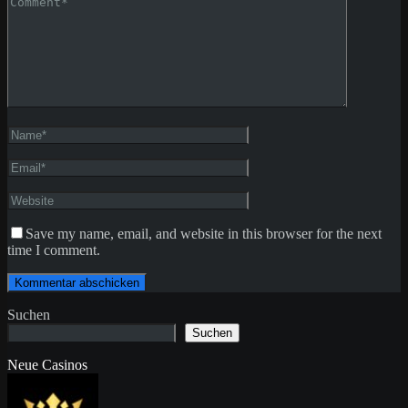
Save my name, email, and website in this browser for the next
time I comment.
Suchen
Suchen
Neue Casinos