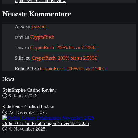
QuickWin Casino Review
Neueste Kommentare
Alex
zu
Dazard
rami
zu
CryptoRush
Jens
zu
CryptoRush: 200% bis zu 2.500€
Silizi
zu
CryptoRush: 200% bis zu 2.500€
Robert99
zu
CryptoRush: 200% bis zu 2.500€
News
SpinEmpire Casino Review
8. Januar 2026
SpinBetter Casino Review
22. Dezember 2025
Online Casino Erfahrungen November 2025
4. November 2025