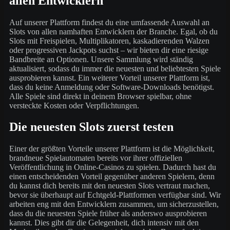
allen Entwicklern
Auf unserer Plattform findest du eine umfassende Auswahl an
Slots von allen namhaften Entwicklern der Branche. Egal, ob du
Slots mit Freispielen, Multiplikatoren, kaskadierenden Walzen
oder progressiven Jackpots suchst – wir bieten dir eine riesige
Bandbreite an Optionen. Unsere Sammlung wird ständig
aktualisiert, sodass du immer die neuesten und beliebtesten Spiele
ausprobieren kannst. Ein weiterer Vorteil unserer Plattform ist,
dass du keine Anmeldung oder Software-Downloads benötigst.
Alle Spiele sind direkt in deinem Browser spielbar, ohne
versteckte Kosten oder Verpflichtungen.
Die neuesten Slots zuerst testen
Einer der größten Vorteile unserer Plattform ist die Möglichkeit,
brandneue Spielautomaten bereits vor ihrer offiziellen
Veröffentlichung in Online-Casinos zu spielen. Dadurch hast du
einen entscheidenden Vorteil gegenüber anderen Spielern, denn
du kannst dich bereits mit den neuesten Slots vertraut machen,
bevor sie überhaupt auf Echtgeld-Plattformen verfügbar sind. Wir
arbeiten eng mit den Entwicklern zusammen, um sicherzustellen,
dass du die neuesten Spiele früher als anderswo ausprobieren
kannst. Dies gibt dir die Gelegenheit, dich intensiv mit den