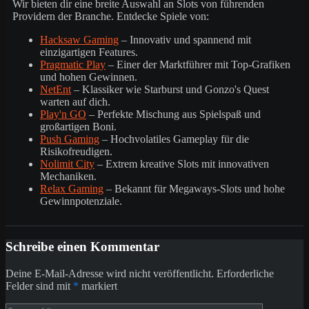
Wir bieten dir eine breite Auswahl an Slots von führenden
Providern der Branche. Entdecke Spiele von:
Hacksaw Gaming
– Innovativ und spannend mit
einzigartigen Features.
Pragmatic Play
– Einer der Marktführer mit Top-Grafiken
und hohen Gewinnen.
NetEnt
– Klassiker wie Starburst und Gonzo's Quest
warten auf dich.
Play'n GO
– Perfekte Mischung aus Spielspaß und
großartigen Boni.
Push Gaming
– Hochvolatiles Gameplay für die
Risikofreudigen.
Nolimit City
– Extrem kreative Slots mit innovativen
Mechaniken.
Relax Gaming
– Bekannt für Megaways-Slots und hohe
Gewinnpotenziale.
Schreibe einen Kommentar
Deine E-Mail-Adresse wird nicht veröffentlicht.
Erforderliche
Felder sind mit
*
markiert