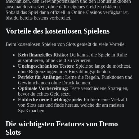
Mechaniken, den Gewinnpotenzialen und den Bonusfunktionen
auseinanderzusetzen, ohne dafür eigenes Geld zu riskieren.
Sobald das Spiel dann offiziell in Online-Casinos verfügbar ist,
bist du bereits bestens vorbereitet.
Vorteile des kostenlosen Spielens
Beim kostenlosen Spielen von Slots genießt du viele Vorteile:
Kein finanzielles Risiko:
Du kannst die Spiele in Ruhe
ausprobieren, ohne Geld zu verlieren.
Uneingeschränktes Testen:
Spiele so lange du möchtest,
ohne Begrenzungen oder Einzahlungspflichten.
Perfekt für Anfänger:
Lerne die Regeln, Funktionen und
Gewinnchancen ohne Druck kennen.
Optimale Vorbereitung:
Teste verschiedene Strategien,
bevor du echtes Geld setzt.
Entdecke neue Lieblingsspiele:
Probiere eine Vielzahl
von Slots aus und finde heraus, welche dir am meisten
Spaß machen.
Die wichtigsten Features von Demo
Slots