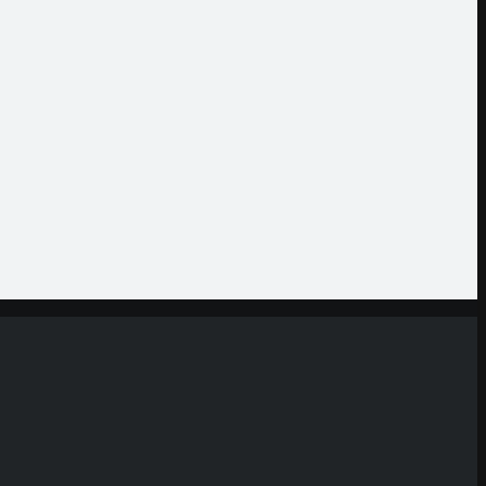
Suchen
Suchen
Neue Casinos
Prestige