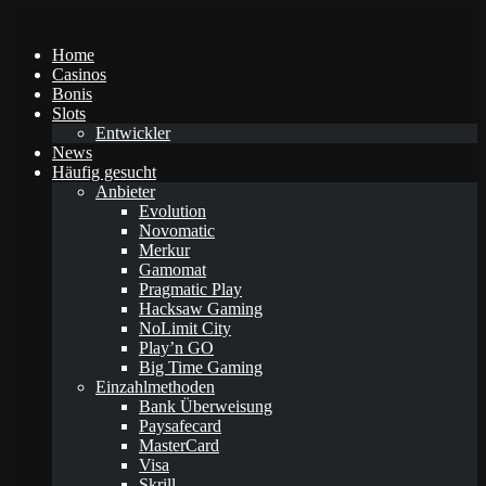
Home
Casinos
Bonis
Slots
Entwickler
News
Häufig gesucht
Anbieter
Evolution
Novomatic
Merkur
Gamomat
Pragmatic Play
Hacksaw Gaming
NoLimit City
Play’n GO
Big Time Gaming
Einzahlmethoden
Bank Überweisung
Paysafecard
MasterCard
Visa
Skrill