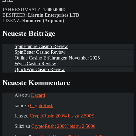
JAHRESUMSATZ:
1.000.000€
BESITZER:
Liernin Enterprises LTD
LIZENZ:
Komoren (Anjouan)
Neueste Beiträge
SpinEmpire Casino Review
SpinBetter Casino Review
Online Casino Erfahrungen November 2025
Wyns Casino Review
QuickWin Casino Review
Neueste Kommentare
Alex
zu
Dazard
rami
zu
CryptoRush
Jens
zu
CryptoRush: 200% bis zu 2.500€
Silizi
zu
CryptoRush: 200% bis zu 2.500€