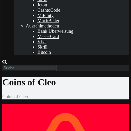
Jeton
CashtoCode
MiFinity
MuchBetter
Auszahlmethoden
Bank Überweisung
MasterCard
Visa
Skrill
Bitcoin
Coins of Cleo
Coins of Cleo