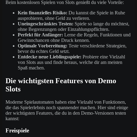
Beim kostenlosen Spielen von Slots genießt du viele Vorteile:
Kein finanzielles Risiko:
Du kannst die Spiele in Ruhe
ausprobieren, ohne Geld zu verlieren.
Uneingeschränktes Testen:
Spiele so lange du möchtest,
ohne Begrenzungen oder Einzahlungspflichten.
Perfekt für Anfänger:
Lerne die Regeln, Funktionen und
Gewinnchancen ohne Druck kennen.
Optimale Vorbereitung:
Teste verschiedene Strategien,
bevor du echtes Geld setzt.
Entdecke neue Lieblingsspiele:
Probiere eine Vielzahl
von Slots aus und finde heraus, welche dir am meisten
Spaß machen.
Die wichtigsten Features von Demo
Slots
Moderne Spielautomaten haben eine Vielzahl von Funktionen,
die das Spielerlebnis noch spannender machen. Hier sind einige
der wichtigsten Features, die du in den Demo-Versionen testen
kannst:
Freispiele