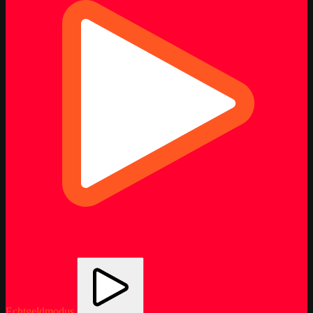
Echtgeldmodus