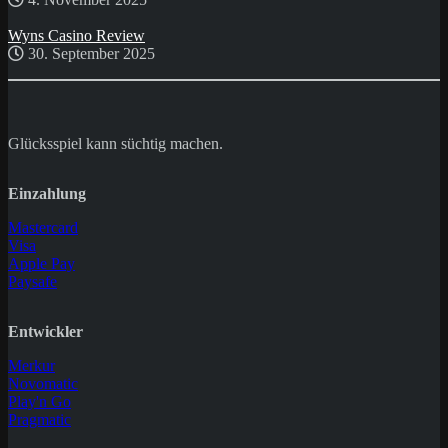
Wyns Casino Review
30. September 2025
Glücksspiel kann süchtig machen.
Einzahlung
Mastercard
Visa
Apple Pay
Paysafe
Entwickler
Merkur
Novomatic
Play'n Go
Pragmatic