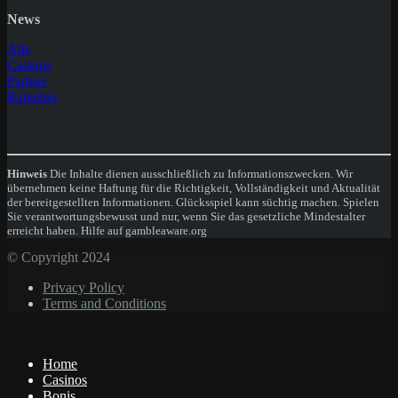
News
Alle
Casinos
Partner
Ratgeber
Hinweis
Die Inhalte dienen ausschließlich zu Informationszwecken. Wir
übernehmen keine Haftung für die Richtigkeit, Vollständigkeit und Aktualität
der bereitgestellten Informationen. Glücksspiel kann süchtig machen. Spielen
Sie verantwortungsbewusst und nur, wenn Sie das gesetzliche Mindestalter
erreicht haben. Hilfe auf gambleaware.org
© Copyright 2024
Privacy Policy
Terms and Conditions
Home
Casinos
Bonis