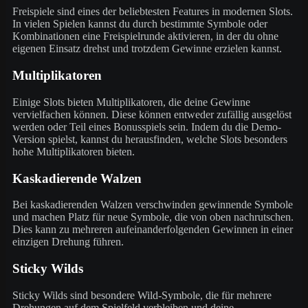
Freispiele sind eines der beliebtesten Features in modernen Slots.
In vielen Spielen kannst du durch bestimmte Symbole oder
Kombinationen eine Freispielrunde aktivieren, in der du ohne
eigenen Einsatz drehst und trotzdem Gewinne erzielen kannst.
Multiplikatoren
Einige Slots bieten Multiplikatoren, die deine Gewinne
vervielfachen können. Diese können entweder zufällig ausgelöst
werden oder Teil eines Bonusspiels sein. Indem du die Demo-
Version spielst, kannst du herausfinden, welche Slots besonders
hohe Multiplikatoren bieten.
Kaskadierende Walzen
Bei kaskadierenden Walzen verschwinden gewinnende Symbole
und machen Platz für neue Symbole, die von oben nachrutschen.
Dies kann zu mehreren aufeinanderfolgenden Gewinnen in einer
einzigen Drehung führen.
Sticky Wilds
Sticky Wilds sind besondere Wild-Symbole, die für mehrere
Drehungen auf dem Spielfeld verbleiben und deine