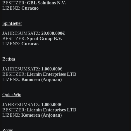
BESITZER:
GBL Solutions N.V.
LIZENZ:
Curacao
SpinBetter
JAHRESUMSATZ:
20.000.000€
BESITZER:
Sprut Group B.V.
LIZENZ:
Curacao
Betista
JAHRESUMSATZ:
1.000.000€
BESITZER:
Liernin Enterprises LTD
LIZENZ:
Komoren (Anjouan)
QuickWin
JAHRESUMSATZ:
1.000.000€
BESITZER:
Liernin Enterprises LTD
LIZENZ:
Komoren (Anjouan)
Wyns