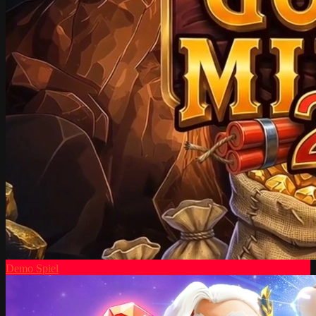
Demo Spiel