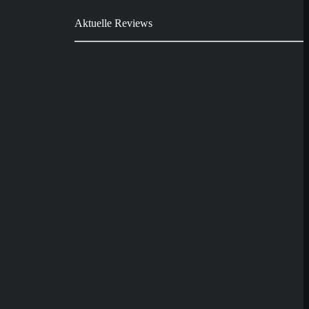
30. September 2025
Aktuelle Reviews