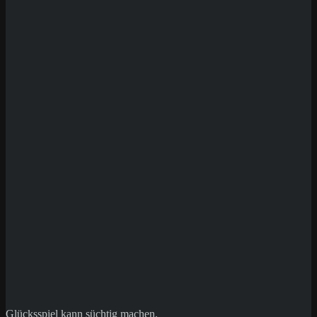
Save my name, email, and website in this
browser for the next time I comment.
Glücksspiel kann süchtig machen.