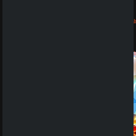
zu 2.500€
Silizi
zu
CryptoRush
200% bis
zu 2.500€
Submit
Sicher dir einen 100% Bonus bis 500€ und spiele
Robert99
Big BassHunter
zu
Try Our Featured Games
CryptoRush
200% bis
zu 2.500€
News
SpinEmpire Casino
Review
8. Januar 2026
SpinBetter Casino
Review
22. Dezember
2025