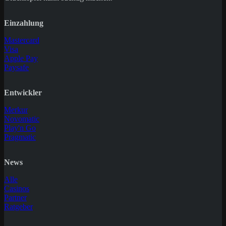
Einzahlung
Mastercard
Visa
Apple Pay
Paysafe
Entwickler
Merkur
Novomatic
Play'n Go
Pragmatic
News
Alle
Casinos
Partner
Ratgeber