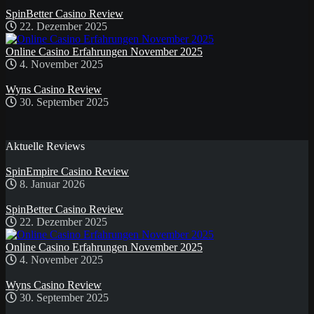
SpinBetter Casino Review
22. Dezember 2025
Online Casino Erfahrungen November 2025
4. November 2025
Wyns Casino Review
30. September 2025
Aktuelle Reviews
SpinEmpire Casino Review
8. Januar 2026
SpinBetter Casino Review
22. Dezember 2025
Online Casino Erfahrungen November 2025
4. November 2025
Wyns Casino Review
30. September 2025