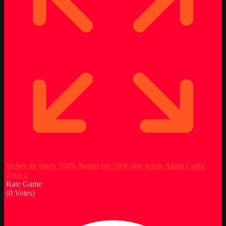
Sicher dir einen 100% Bonus bis 500€ und spiele Alpha Gods:
Zeus 2
Rate Game
(
0
Votes)