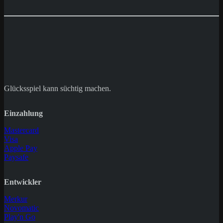
Glücksspiel kann süchtig machen.
Einzahlung
Mastercard
Visa
Apple Pay
Paysafe
Entwickler
Merkur
Novomatic
Play'n Go