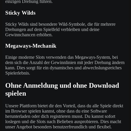
einzigen Drehung führen.
Sticky Wilds
Sticky Wilds sind besondere Wild-Symbole, die für mehrere
Drehungen auf dem Spielfeld verbleiben und deine
Gewinnchancen erhöhen.
Megaways-Mechanik
Einige moderne Slots verwenden das Megaways-System, bei
dem sich die Anzahl der Gewinnlinien mit jeder Drehung ändern
kann. Dies sorgt für ein dynamisches und abwechslungsreiches
Spielerlebnis.
Ohne Anmeldung und ohne Download
spielen
Unsere Plattform bietet dir den Vorteil, dass du alle Spiele direkt
im Browser spielen kannst, ohne dass du eine Software
herunterladen oder dich registrieren musst. Du kannst sofort
loslegen und die Slots nach Belieben ausprobieren. Dies macht
unser Angebot besonders benutzerfreundlich und flexibel.