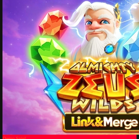
Demo Spiel