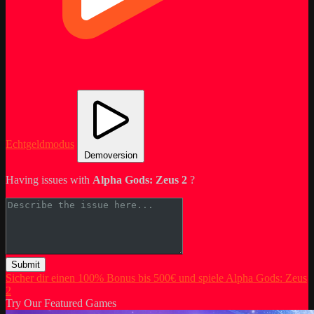
Echtgeldmodus
Demoversion
Having issues with
Alpha Gods: Zeus 2
?
Submit
Sicher dir einen 100% Bonus bis 500€ und spiele Alpha Gods: Zeus
2
Try Our Featured Games