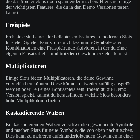
die das Spielerlebnis noch spannender machen. Hier sind einige
der wichtigsten Features, die du in den Demo-Versionen testen
kannst:
Freispiele
Freispiele sind eines der beliebtesten Features in modernen Slots.
In vielen Spielen kannst du durch bestimmte Symbole oder
Kombinationen eine Freispielrunde aktivieren, in der du ohne
eigenen Einsatz drehst und trotzdem Gewinne erzielen kannst.
Multiplikatoren
Einige Slots bieten Multiplikatoren, die deine Gewinne
vervielfachen können. Diese können entweder zufällig ausgelöst
werden oder Teil eines Bonusspiels sein. Indem du die Demo-
Version spielst, kannst du herausfinden, welche Slots besonders
hohe Multiplikatoren bieten.
Kaskadierende Walzen
Bei kaskadierenden Walzen verschwinden gewinnende Symbole
und machen Platz für neue Symbole, die von oben nachrutschen.
Dies kann zu mehreren aufeinanderfolgenden Gewinnen in einer